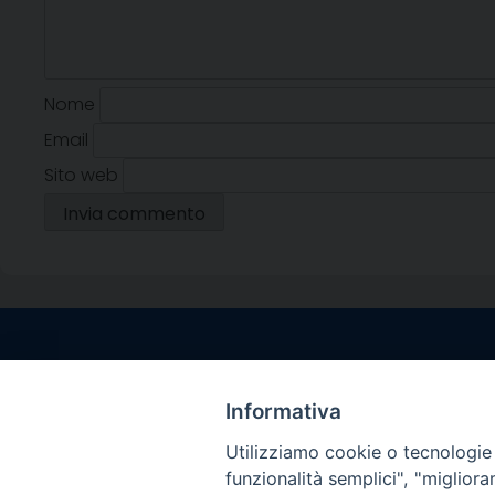
Nome
Email
Sito web
Contatti sede l
Via Santa Maria del
Informativa
Sorrento (NA)
Utilizziamo cookie o tecnologie s
tel. 0818781244
funzionalità semplici", "miglior
Giorni ed Orari Aper