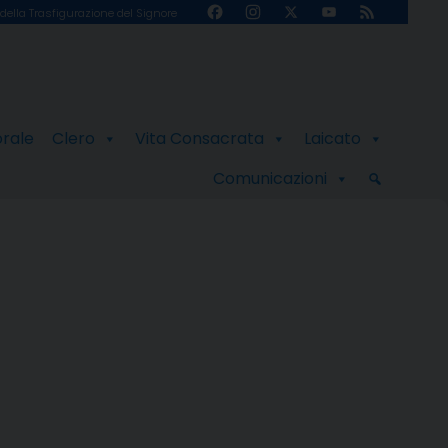
Facebook
Instagram
X
YouTube
Feed
della Trasfigurazione del Signore
Channel
orale
Clero
Vita Consacrata
Laicato
Comunicazioni