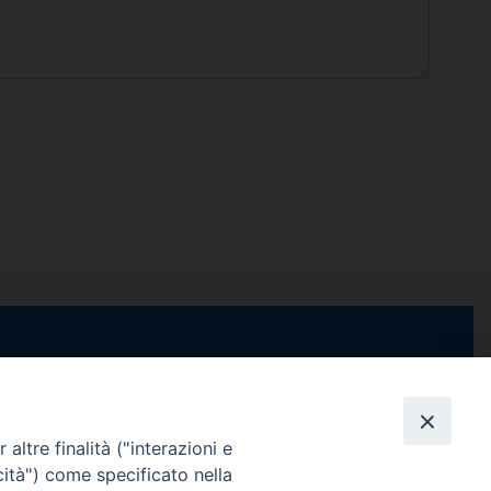
e di Stabia
seguici su
 Castellammare
Facebook
Instagram
X
YouTube
Feed
Channel
altre finalità ("interazioni e
cità") come specificato nella
ffici: