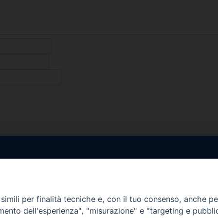
egale Sorrento
Uffici di Castellammar
la Pietà, 44 – 80067
Vico Sant’Anna, 1 – 80053
di Stabia (NA)
imili per finalità tecniche e, con il tuo consenso, anche per 
tel. 0818714501
amento dell'esperienza", "misurazione" e "targeting e pubbli
tura Uffici:
Giorni ed Orari Apertura U