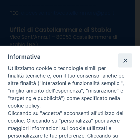
———————————————————–
PEC:
diocesisorrentocastellammare@pec.it
Uffici di Castellammare di Stabia
Vico Sant’Anna, 1 – 80053 Castellammare di
Stabia (NA)
tel. 0818714501
Informativa
Giorni ed Orari Apertura Uffici:
Lunedì e Mercoledì ore 09:00 – 13:00
Utilizziamo cookie o tecnologie simili per
Uffici Matrimoni:
finalità tecniche e, con il tuo consenso, anche per
Lunedì e Mercoledì ore 09:30 – 12:30
altre finalità ("interazioni e funzionalità semplici",
"miglioramento dell'esperienza", "misurazione" e
seguici su
"targeting e pubblicità") come specificato nella
cookie policy.
Facebook
Instagram
X
YouTube
Feed
Cliccando su "accetta" acconsenti all'utilizzo dei
Channel
cookie. Cliccando su "personalizza" puoi avere
Informativa Privacy
maggiori informazioni sui cookie utilizzati e
COPYRIGHT © 2013-2025
personalizzare le tue preferenze. Cliccando su