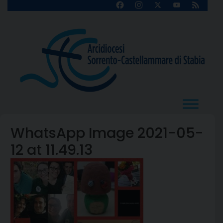
Skip
Facebook
Instagram
X
YouTube
Feed
Channel
to
content
WhatsApp Image 2021-05-
12 at 11.49.13