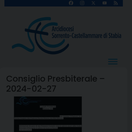
Skip
Facebook
Instagram
X
YouTube
Feed
Channel
to
content
Consiglio Presbiterale –
2024-02-27