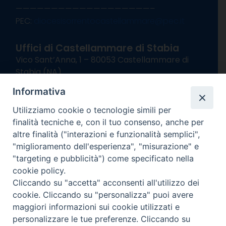
———————————————————–
PEC:
diocesisorrentocastellammare@pec.it
Uffici di Castellammare di Stabia
Vico Sant’Anna, 1 – 80053 Castellammare di
Stabia (NA)
tel. 0818714501
Informativa
Giorni ed Orari Apertura Uffici:
Lunedì e Mercoledì ore 09:00 – 13:00
Utilizziamo cookie o tecnologie simili per
Uffici Matrimoni:
finalità tecniche e, con il tuo consenso, anche per
Lunedì e Mercoledì ore 09:30 – 12:30
altre finalità ("interazioni e funzionalità semplici",
"miglioramento dell'esperienza", "misurazione" e
seguici su
"targeting e pubblicità") come specificato nella
cookie policy.
Facebook
Instagram
X
YouTube
Feed
Cliccando su "accetta" acconsenti all'utilizzo dei
Channel
cookie. Cliccando su "personalizza" puoi avere
Informativa Privacy
maggiori informazioni sui cookie utilizzati e
COPYRIGHT © 2013-2025
personalizzare le tue preferenze. Cliccando su