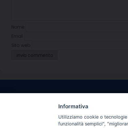
Nome
Email
Sito web
Contatti sede l
Via Santa Maria del
Informativa
Sorrento (NA)
Utilizziamo cookie o tecnologie s
tel. 0818781244
funzionalità semplici", "miglior
Giorni ed Orari Aper