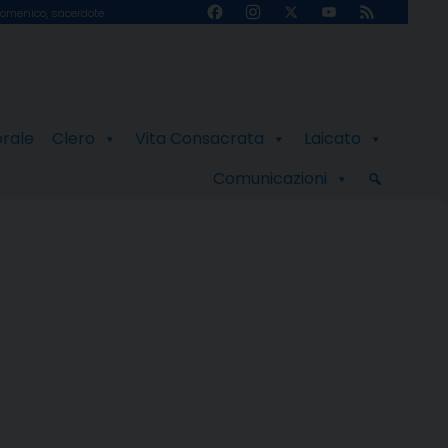
Facebook
Instagram
X
YouTube
Feed
omenico, sacerdote
Channel
orale
Clero
Vita Consacrata
Laicato
Comunicazioni