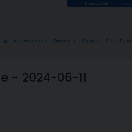
8 Agosto 2026
San D
Arcivescovo
Diocesi
Curia
Piano Past
le – 2024-06-11