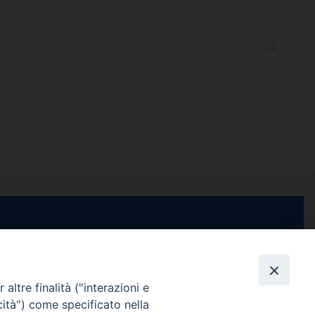
e di Stabia
seguici su
 Castellammare
Facebook
Instagram
X
YouTube
Feed
Channel
altre finalità ("interazioni e
cità") come specificato nella
ffici: