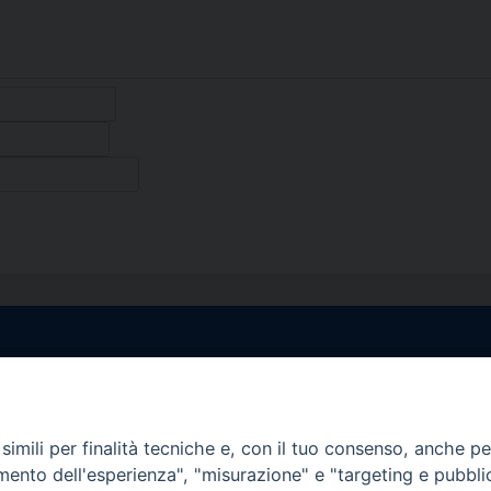
egale Sorrento
Uffici di Castellammar
la Pietà, 44 – 80067
Vico Sant’Anna, 1 – 80053
di Stabia (NA)
imili per finalità tecniche e, con il tuo consenso, anche per 
tel. 0818714501
amento dell'esperienza", "misurazione" e "targeting e pubbli
tura Uffici:
Giorni ed Orari Apertura U