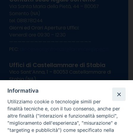
Via Santa Maria della Pietà, 44 – 80067
Sorrento (NA)
tel. 0818781244
Giorni ed Orari Apertura Uffici:
Venerdì ore 09:30 – 12:30
———————————————————–
PEC:
diocesisorrentocastellammare@pec.it
Uffici di Castellammare di Stabia
Vico Sant’Anna, 1 – 80053 Castellammare di
Stabia (NA)
tel. 0818714501
Informativa
Giorni ed Orari Apertura Uffici:
Lunedì e Mercoledì ore 09:00 – 13:00
Utilizziamo cookie o tecnologie simili per
Uffici Matrimoni:
finalità tecniche e, con il tuo consenso, anche per
Lunedì e Mercoledì ore 09:30 – 12:30
altre finalità ("interazioni e funzionalità semplici",
"miglioramento dell'esperienza", "misurazione" e
seguici su
"targeting e pubblicità") come specificato nella