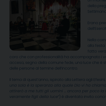
Un momento
della pre
Settimana 
Erano pre
dell’Eserc
Nella corn
alla fest
fatto vera
coro che con professionalità ha accompagnato i vari
accesa, segno della comune fede, una luce che è stat
delle persone al termine dell’incontro.
Il tema di quest’anno, ispirato alla Lettera agli Efesi
una sola è la speranza alla quale Dio vi ha chiama
attirerò a me tutti gli uomini … ancora per poco la
veramente figli della luce
”) è diventato invito concr