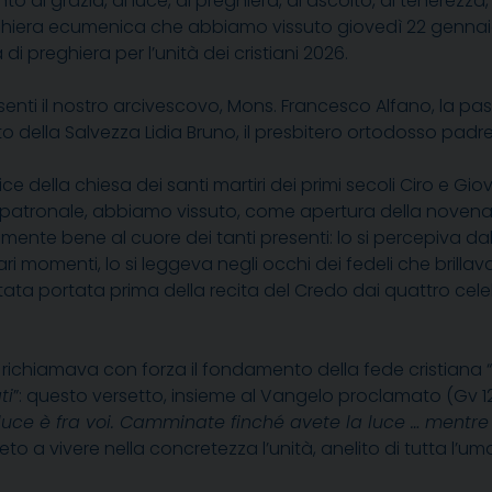
 di grazia, di luce, di preghiera, di ascolto, di tenerezza, 
ghiera ecumenica che abbiamo vissuto giovedì 22 gennaio 
di preghiera per l’unità dei cristiani 2026.
senti il nostro arcivescovo, Mons. Francesco Alfano, la p
ito della Salvezza Lidia Bruno, il presbitero ortodosso padr
ice della chiesa dei santi martiri dei primi secoli Ciro e 
a patronale, abbiamo vissuto, come apertura della nove
mente bene al cuore dei tanti presenti: lo si percepiva d
 momenti, lo si leggeva negli occhi dei fedeli che brill
a portata prima della recita del Credo dai quattro celebr
ni, richiamava con forza il fondamento della fede cristiana “
ti
”: questo versetto, insieme al Vangelo proclamato (Gv 12,
 luce è fra voi. Camminate finché avete la luce … mentre 
eto a vivere nella concretezza l’unità, anelito di tutta l’uma