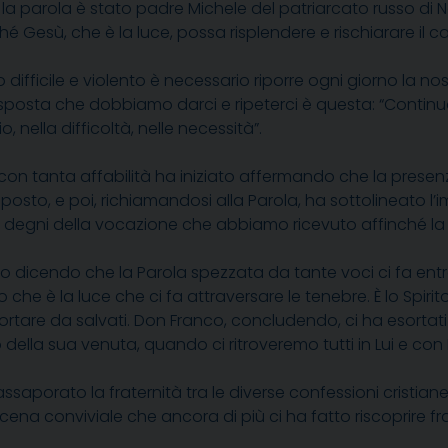
 parola è stato padre Michele del patriarcato russo di Nap
hé Gesù, che è la luce, possa risplendere e rischiarare il c
ifficile e violento è necessario riporre ogni giorno la nos
risposta che dobbiamo darci e ripeterci è questa: “Continu
 nella difficoltà, nelle necessità”.
, con tanta affabilità ha iniziato affermando che la presen
posto, e poi, richiamandosi alla Parola, ha sottolineato
 degni della vocazione che abbiamo ricevuto affinché la 
vento dicendo che la Parola spezzata da tante voci ci fa en
he è la luce che ci fa attraversare le tenebre. È lo Spirit
fa portare da salvati. Don Franco, concludendo, ci ha eso
ella sua venuta, quando ci ritroveremo tutti in Lui e con L
orato la fraternità tra le diverse confessioni cristiane, 
na conviviale che ancora di più ci ha fatto riscoprire frat