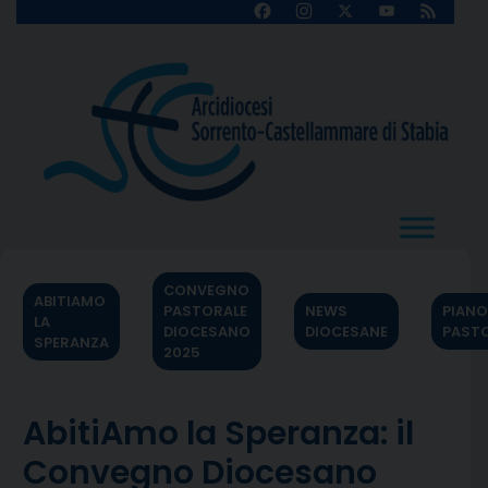
Skip
Facebook
Instagram
X
YouTube
Feed
Channel
to
content
CONVEGNO
ABITIAMO
PASTORALE
NEWS
PIANO
LA
DIOCESANO
DIOCESANE
PAST
SPERANZA
2025
AbitiAmo la Speranza: il
Convegno Diocesano