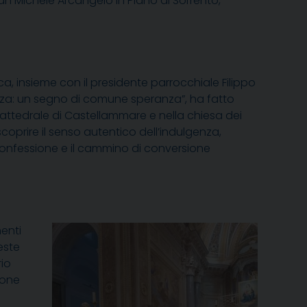
an Michele Arcangelo in Piano di Sorrento,
a, insieme con il presidente parrocchiale Filippo
enza: un segno di comune speranza”, ha fatto
oncattedrale di Castellammare e nella chiesa dei
scoprire il senso autentico dell’indulgenza,
 confessione e il cammino di conversione
menti
este
rio
ione