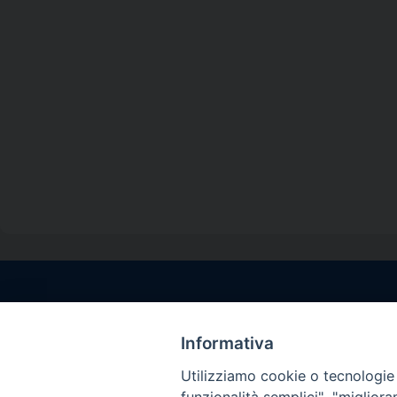
Contatti sede l
Via Santa Maria del
Informativa
Sorrento (NA)
Utilizziamo cookie o tecnologie s
tel. 0818781244