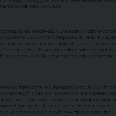
omeriggio 4 maggio ci siamo ritrovati nella Basilica di S
mente accolti dalla comunità.
organizzato dal settore adulti diocesano di azione cattolic
e l’assistente don Antonino d’Esposito, dal titolo “Indulg
 altri due incontri sui segni del Giubileo, svoltisi nella c
 e Giovanni a Vico. Un ’occasione significativa per poter ri
a in un contesto di riflessione più ampio sul peccato, la
 volto a chiarire come l’indulgenza sia stata, in alcuni mo
pri, spesso legati a dinamiche economiche e al potere. Qu
, hanno rischiato di oscurare il valore spirituale origina
nuovamente per quella che è realmente, cioè come espress
raverso un percorso autentico di conversione e comunione