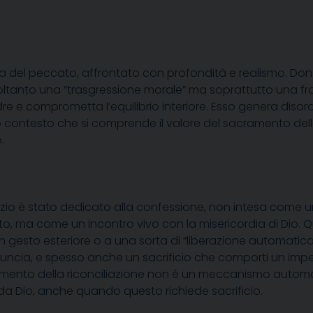
ma del peccato, affrontato con profondità e realismo. Don
ltanto una “trasgressione morale” ma soprattutto una fr
e e comprometta l’equilibrio interiore. Esso genera disord
to contesto che si comprende il valore del sacramento del
.
io è stato dedicato alla confessione, non intesa come u
ito, ma come un incontro vivo con la misericordia di Di
un gesto esteriore o a una sorta di “liberazione automatica
inuncia, e spesso anche un sacrificio che comporti un im
ramento della riconciliazione non è un meccanismo automa
da Dio, anche quando questo richiede sacrificio.