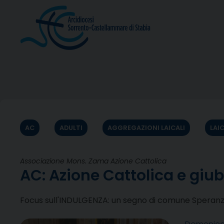
Skip
to
content
AC
ADULTI
AGGREGAZIONI LAICALI
LAI
Associazione Mons. Zama Azione Cattolica
AC: Azione Cattolica e giub
Focus sull'INDULGENZA: un segno di comune Speran