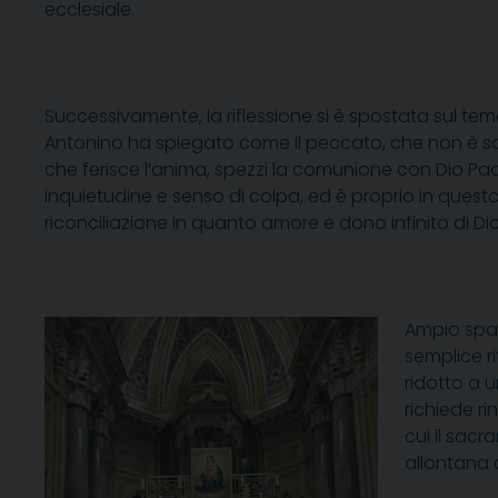
ecclesiale.
Successivamente, la riflessione si è spostata sul te
Antonino ha spiegato come il peccato, che non è so
che ferisce l’anima, spezzi la comunione con Dio Padr
inquietudine e senso di colpa, ed è proprio in ques
riconciliazione in quanto amore e dono infinito di Dio
Ampio spaz
semplice r
ridotto a 
richiede r
cui il sac
allontana 