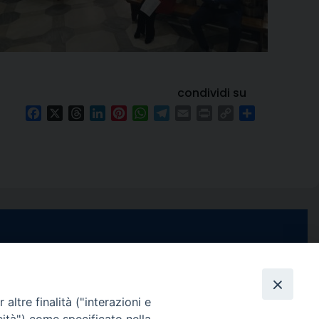
condividi su
Facebook
X
Threads
LinkedIn
Pinterest
WhatsApp
Telegram
Email
Print
Copy
Condividi
Link
e di Stabia
seguici su
 Castellammare
Facebook
Instagram
X
YouTube
Feed
Channel
altre finalità ("interazioni e