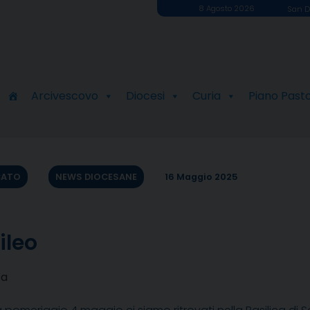
8 Agosto 2026
San D
Arcivescovo
Diocesi
Curia
Piano Past
CATO
NEWS DIOCESANE
16 Maggio 2025
ileo
za