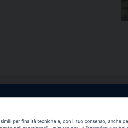
egale Sorrento
Uffici di Castellammar
la Pietà, 44 – 80067
Vico Sant’Anna, 1 – 80053
di Stabia (NA)
imili per finalità tecniche e, con il tuo consenso, anche per 
tel. 0818714501