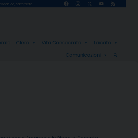
Facebook
Instagram
X
YouTube
Feed
omenico, sacerdote
Channel
orale
Clero
Vita Consacrata
Laicato
Comunicazioni