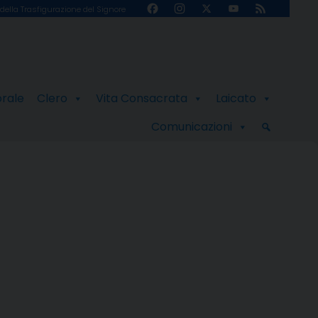
Facebook
Instagram
X
YouTube
Feed
della Trasfigurazione del Signore
Channel
orale
Clero
Vita Consacrata
Laicato
Comunicazioni