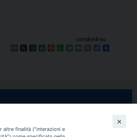
condividi su
Facebook
X
Threads
LinkedIn
Pinterest
WhatsApp
Telegram
Email
Print
Copy
Condividi
Link
e di Stabia
seguici su
 Castellammare
Facebook
Instagram
X
YouTube
Feed
Channel
altre finalità ("interazioni e
cità") come specificato nella