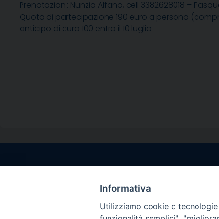
Prenotazioni: Nunzia Alfano, cell 3382628018 – Pasqu
Quota di partecipazione 190 euro a persona (compr
anticipo di euro 100 entro il 10 luglio
Contatti sede l
Via Santa Maria del
Informativa
Sorrento (NA)
Utilizziamo cookie o tecnologie s
tel. 0818781244
funzionalità semplici", "miglior