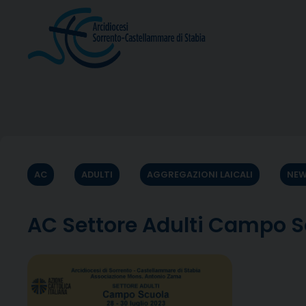
Skip
to
content
AC
ADULTI
AGGREGAZIONI LAICALI
NEW
AC Settore Adulti Campo S