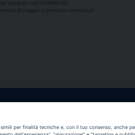
ale Gargiulo, cell 3384089762
ensiva di viaggio e pensione completa)
egale Sorrento
Uffici di Castellammar
la Pietà, 44 – 80067
Vico Sant’Anna, 1 – 80053
di Stabia (NA)
imili per finalità tecniche e, con il tuo consenso, anche per 
tel. 0818714501
amento dell'esperienza", "misurazione" e "targeting e pubbli