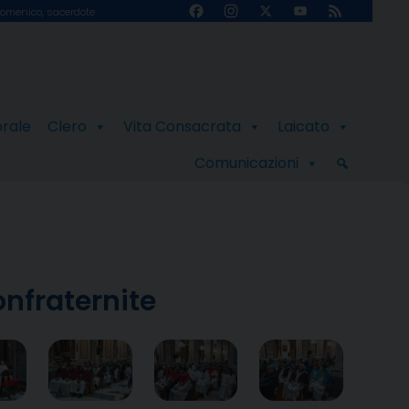
Facebook
Instagram
X
YouTube
Feed
omenico, sacerdote
Channel
orale
Clero
Vita Consacrata
Laicato
Comunicazioni
onfraternite