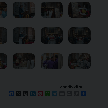
condividi su
Facebook
X
Threads
LinkedIn
Pinterest
WhatsApp
Telegram
Email
Print
Copy
Condividi
Link