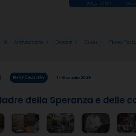
8 Agosto 2026
San D
Arcivescovo
Diocesi
Curia
Piano Past
PHOTOGALLERY
14 Gennaio 2025
adre della Speranza e delle c