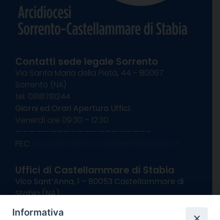
Contatti sede legale Sorrento
Via Santa Maria della Pietà, 44 – 80067
Sorrento (NA)
tel. 0818781244
Giorni ed Orari Apertura Uffici:
Venerdì ore 09:30 – 12:30
———————————————————–
PEC:
diocesisorrentocastellammare@pec.it
Uffici di Castellammare di Stabia
Vico Sant’Anna, 1 – 80053 Castellammare di
Stabia (NA)
tel. 0818714501
Informativa
Giorni ed Orari Apertura Uffici: