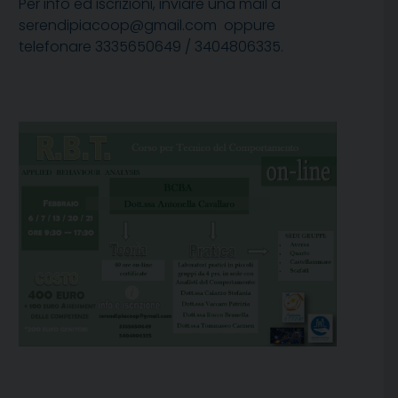
Per info ed iscrizioni, inviare una mail a
serendipiacoop@gmail.com oppure
telefonare 3335650649 / 3404806335.