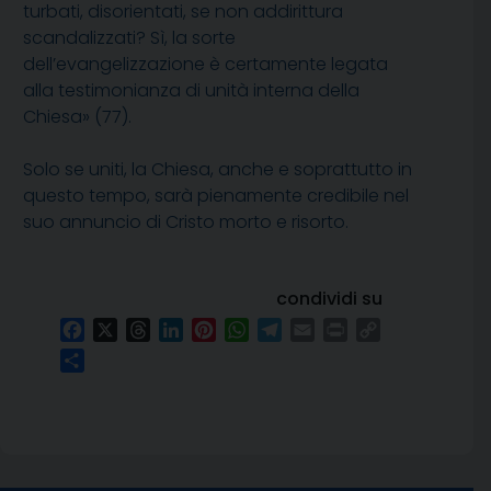
turbati, disorientati, se non addirittura
scandalizzati? Sì, la sorte
dell’evangelizzazione è certamente legata
alla testimonianza di unità interna della
Chiesa» (77).
Solo se uniti, la Chiesa, anche e soprattutto in
questo tempo, sarà pienamente credibile nel
suo annuncio di Cristo morto e risorto.
condividi su
Facebook
X
Threads
LinkedIn
Pinterest
WhatsApp
Telegram
Email
Print
Copy
Link
Condividi