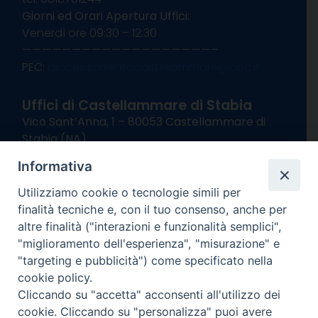
Giorni ed Orari Apertura Uffici:
Venerdì ore 09:30 – 12:30
———————————————————–
PEC:
diocesisorrentocastellammare@pec.it
Uffici di Castellammare di Stabia
Vico Sant’Anna, 1 – 80053 Castellammare di
Stabia (NA)
tel. 0818714501
Informativa
Giorni ed Orari Apertura Uffici:
Lunedì e Mercoledì ore 09:00 – 13:00
Utilizziamo cookie o tecnologie simili per
Uffici Matrimoni:
finalità tecniche e, con il tuo consenso, anche per
Lunedì e Mercoledì ore 09:30 – 12:30
altre finalità ("interazioni e funzionalità semplici",
"miglioramento dell'esperienza", "misurazione" e
seguici su
"targeting e pubblicità") come specificato nella
cookie policy.
Facebook
Instagram
X
YouTube
Feed
Cliccando su "accetta" acconsenti all'utilizzo dei
Channel
cookie. Cliccando su "personalizza" puoi avere