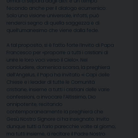
ormai ci separa dagli altri: è un tempo
fecondo anche per il dialogo ecumenico.
Solo una visione universale, infatti, può
renderci segno di quella saggezza e di
quell’umanesimo che viene dalla fede.
A tal proposito, si è fatto forte l’invito di Papa
Francesco per «proporre a tutti i cristiani di
unire le loro voci verso il Cielo». Nel
concludere, domenica scorsa, la preghiera
dell’Angelus, il Papa ha invitato «i Capi delle
Chiese e i leader di tutte le Comunità
cristiane, insieme a tutti i cristiani delle varie
confessioni, a invocare l’Altissimo, Dio
onnipotente, recitando
contemporaneamente la preghiera che
Gesù Nostro Signore ci ha insegnato. Invito
dunque tutti a farlo parecchie volte al giorno,
ma tutti insieme, a recitare il Padre Nostro