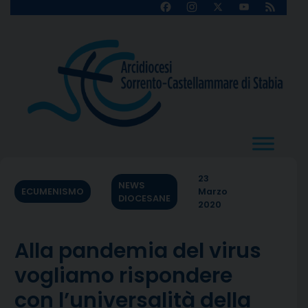
Skip
Facebook
Instagram
X
YouTube
Feed
Channel
to
content
23
NEWS
ECUMENISMO
Marzo
DIOCESANE
2020
Alla pandemia del virus
vogliamo rispondere
con l’universalità della