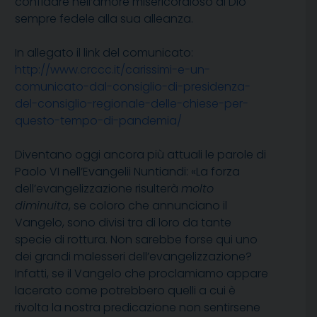
confidare nell’amore misericordioso di Dio
sempre fedele alla sua alleanza.
In allegato il link del comunicato:
http://www.crccc.it/carissimi-e-un-
comunicato-dal-consiglio-di-presidenza-
del-consiglio-regionale-delle-chiese-per-
questo-tempo-di-pandemia/
Diventano oggi ancora più attuali le parole di
Paolo VI nell’Evangelii Nuntiandi: «La forza
dell’evangelizzazione risulterà
molto
diminuita
, se coloro che annunciano il
Vangelo, sono divisi tra di loro da tante
specie di rottura. Non sarebbe forse qui uno
dei grandi malesseri dell’evangelizzazione?
Infatti, se il Vangelo che proclamiamo appare
lacerato come potrebbero quelli a cui è
rivolta la nostra predicazione non sentirsene