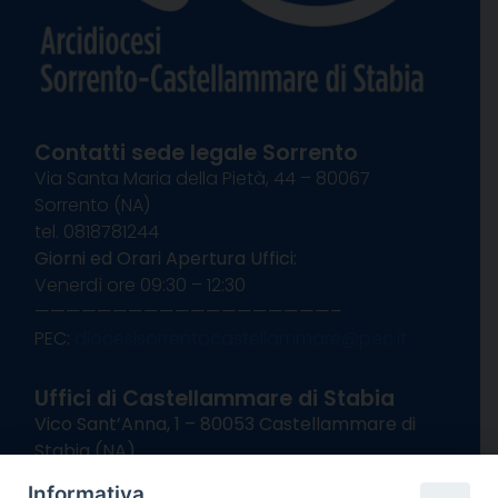
Contatti sede legale Sorrento
Via Santa Maria della Pietà, 44 – 80067
Sorrento (NA)
tel. 0818781244
Giorni ed Orari Apertura Uffici:
Venerdì ore 09:30 – 12:30
———————————————————–
PEC:
diocesisorrentocastellammare@pec.it
Uffici di Castellammare di Stabia
Vico Sant’Anna, 1 – 80053 Castellammare di
Stabia (NA)
tel. 0818714501
Informativa