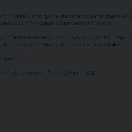
a di un anno siamo qui, nel suo ricordo. Anche questa volt
nto a cui non vogliamo e possiamo rinunciare.
to, una
lettera
che Mons. Alfano ha rivolto a tutto il popolo d
a rendere grazie a Dio per il dono del Vescovo Felice.
razione.
ento-Castellammare di Stabia 28 aprile 2021