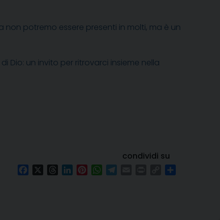
a non potremo essere presenti in molti, ma è un
i Dio: un invito per ritrovarci insieme nella
condividi su
Facebook
X
Threads
LinkedIn
Pinterest
WhatsApp
Telegram
Email
Print
Copy
Condividi
Link