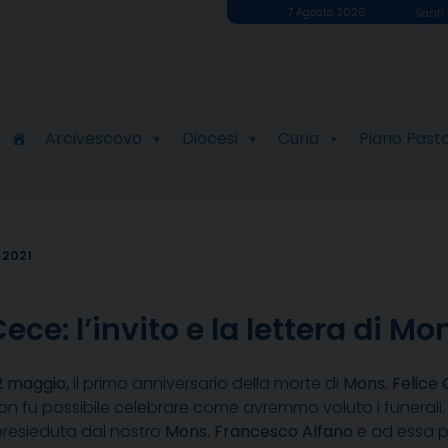
7 Agosto 2026
Santi 
Arcivescovo
Diocesi
Curia
Piano Past
 2021
ce: l’invito e la lettera di Mo
2 maggio,
il primo anniversario della morte di
Mons. Felice
on fu possibile celebrare come avremmo voluto i funerali.
presieduta dal nostro
Mons. Francesco Alfano
e ad essa pa