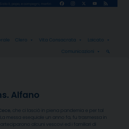
Facebook
Instagram
X
YouTube
Feed
Sisto II, papa, e compagni, martiri
Channel
orale
Clero
Vita Consacrata
Laicato
Comunicazioni
ns. Alfano
 Cece
, che ci lasciò in piena pandemia e per tal
 La messa esequiale un anno fa, fu trasmessa in
rteciparono alcuni vescovi ed i familiari di