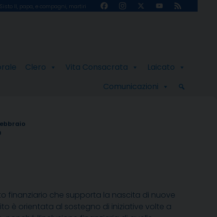
Facebook
Instagram
X
YouTube
Feed
Sisto II, papa, e compagni, martiri
Channel
orale
Clero
Vita Consacrata
Laicato
Comunicazioni
Febbraio
9
to finanziario che supporta la nascita di nuove
dito è orientata al sostegno di iniziative volte a