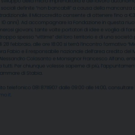
o sviluppo della micro imprenditoria e del lavoro autonomo,
sociali definite “non bancabili” a causa della mancanza o
radizionale. Il Microcredito consente di ottenere fino a 
si a 10 anni). Ad accompagnare la Fondazione in questa nuo
erosi giovani, tante volte portatori di idee e voglia di f
troppo spesso “vittime” del loro territorio e di una societ
8 febbraio, alle ore 18:00 si terrà l’incontro formativo “Micr
ra Fabio e il responsabile nazionale dell’area credito del 
 Don Alessandro Colasanto e Monsignor Francesco Alfano, en
a tutti. Per chiunque volesse saperne di più, l’appuntame
llammare di Stabia.
ito telefonico 081 8711907 dalle 09:00 alle 14:00, consultare
mo.it
.