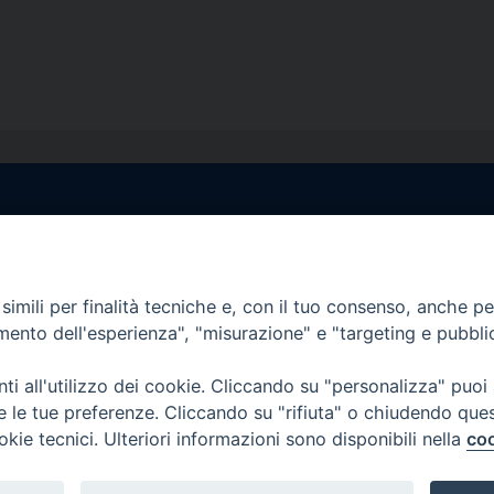
egale Sorrento
Uffici di Castellammar
la Pietà, 44 – 80067
Vico Sant’Anna, 1 – 80053
di Stabia (NA)
imili per finalità tecniche e, con il tuo consenso, anche per 
tel. 0818714501
amento dell'esperienza", "misurazione" e "targeting e pubbli
tura Uffici:
Giorni ed Orari Apertura U
12:30
Lunedì e Mercoledì ore 09:0
i all'utilizzo dei cookie. Cliccando su "personalizza" puoi
————————–
Uffici Matrimoni:
re le tue preferenze. Cliccando su "rifiuta" o chiudendo que
tocastellammare@pec.it
Lunedì e Mercoledì ore 09:30
okie tecnici. Ulteriori informazioni sono disponibili nella
coo