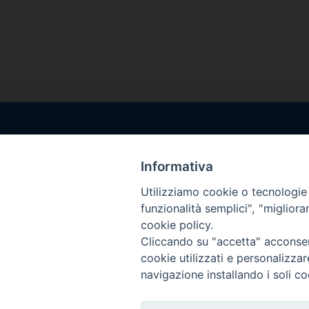
Contatti sede l
Via Santa Maria del
Informativa
Sorrento (NA)
Utilizziamo cookie o tecnologie s
tel. 0818781244
funzionalità semplici", "miglior
Giorni ed Orari Aper
cookie policy.
Venerdì ore 09:30 – 
Cliccando su "accetta" acconsent
———————————
cookie utilizzati e personalizza
PEC:
diocesisorren
navigazione installando i soli co