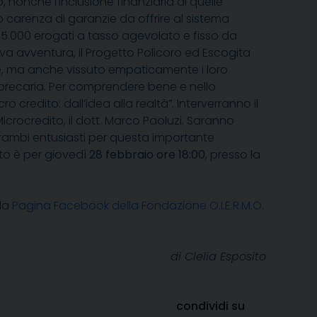
 nonché l’inclusione finanziaria di quelle
 carenza di garanzie da offrire al sistema
€35.000 erogati a tasso agevolato e fisso da
va avventura, il Progetto Policoro ed Escogita
are, ma anche vissuto empaticamente i loro
à precaria. Per comprendere bene e nello
o credito: dall’idea alla realtà”. Interverranno il
Microcredito, il dott. Marco Paoluzi. Saranno
trambi entusiasti per questa importante
nto è per giovedì
28 febbraio ore 18:00
, presso la
 la
Pagina Facebook della Fondazione O.I.E.R.M.O.
di Clelia Esposito
condividi su