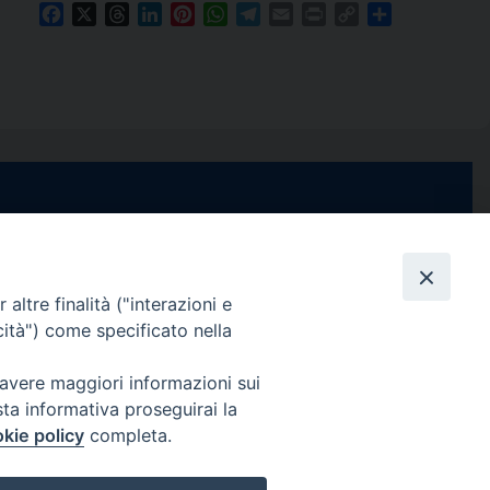
Facebook
X
Threads
LinkedIn
Pinterest
WhatsApp
Telegram
Email
Print
Copy
Condividi
Link
e di Stabia
seguici su
 Castellammare
Facebook
Instagram
X
YouTube
Feed
Channel
altre finalità ("interazioni e
cità") come specificato nella
ffici:
0 – 13:00
Informativa Privacy
 avere maggiori informazioni sui
COPYRIGHT © 2013-2025
sta informativa proseguirai la
 – 12:30
kie policy
completa.