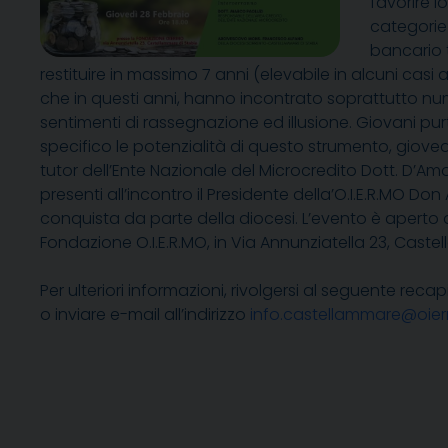
favorire l
categorie 
bancario t
restituire in massimo 7 anni (elevabile in alcuni ca
che in questi anni, hanno incontrato soprattutto num
sentimenti di rassegnazione ed illusione. Giovani pur
specifico le potenzialità di questo strumento, giovedì 2
tutor dell’Ente Nazionale del Microcredito Dott. D’Amo
presenti all’incontro il Presidente della’O.I.E.R.MO
conquista da parte della diocesi. L’evento è aperto 
Fondazione O.I.E.R.MO, in Via Annunziatella 23, Caste
Per ulteriori informazioni, rivolgersi al seguente recap
o inviare e-mail all’indirizzo
info.castellammare@oier