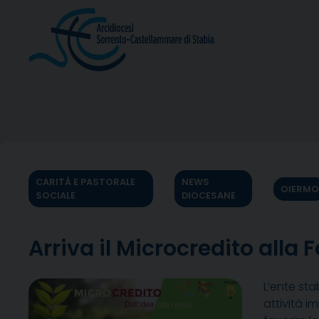
Skip
to
content
CARITÀ E PASTORALE
NEWS
OIERMO
SOCIALE
DIOCESANE
Arriva il Microcredito alla 
L’ente sta
attività i