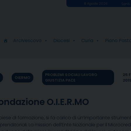
8 Agosto 2026
Santi 
Arcivescovo
Diocesi
Curia
Piano Past
PROBLEMI SOCIALI LAVORO
25 
OIERMO
GIUSTIZIA PACE
201
Fondazione O.I.E.R.MO
biese di formazione, si fa carico di un’importante strumen
mprenditoriali. La mission dell’Ente Nazionale per il Microcre