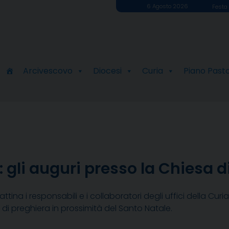
6 Agosto 2026
Festa 
Arcivescovo
Diocesi
Curia
Piano Past
: gli auguri presso la Chiesa 
tina i responsabili e i collaboratori degli uffici della Curi
i preghiera in prossimità del Santo Natale.