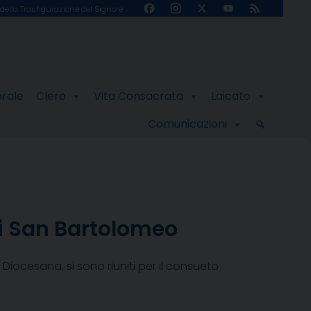
Facebook
Instagram
X
YouTube
Feed
della Trasfigurazione del Signore
Channel
orale
Clero
Vita Consacrata
Laicato
Comunicazioni
di San Bartolomeo
a Diocesana, si sono riuniti per il consueto