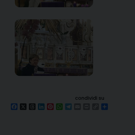
condividi su
Facebook
X
Threads
LinkedIn
Pinterest
WhatsApp
Telegram
Email
Print
Copy
Condividi
Link