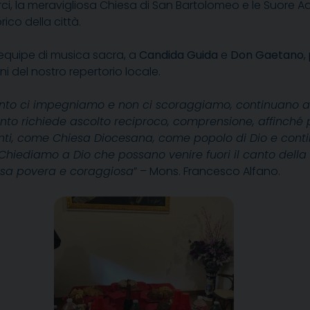
ci, la meravigliosa Chiesa di San Bartolomeo e le Suore Ad
rico della città.
’equipe di musica sacra, a
Candida Guida
e
Don Gaetano
,
ni del nostro repertorio locale.
nto ci impegniamo e non ci scoraggiamo, continuano ad a
anto richiede ascolto reciproco, comprensione, affinché p
enti, come Chiesa Diocesana, come popolo di Dio e contin
Chiediamo a Dio che possano venire fuori il canto della 
iesa povera e coraggiosa
” – Mons. Francesco Alfano.