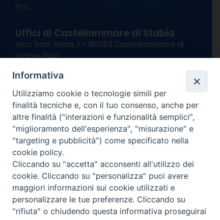
PEC:
diocesisorrentocastellammare@pec.it
Uffici di Castellammare di Stabia
Vico Sant’Anna, 1 – 80053 Castellammare di
Stabia (NA)
tel. 0818714501
Informativa
Giorni ed Orari Apertura Uffici:
Lunedì e Mercoledì ore 09:00 – 13:00
Utilizziamo cookie o tecnologie simili per
Uffici Matrimoni:
finalità tecniche e, con il tuo consenso, anche per
Lunedì e Mercoledì ore 09:30 – 12:30
altre finalità ("interazioni e funzionalità semplici",
"miglioramento dell'esperienza", "misurazione" e
seguici su
"targeting e pubblicità") come specificato nella
cookie policy.
Facebook
Instagram
X
YouTube
Feed
Cliccando su "accetta" acconsenti all'utilizzo dei
Channel
cookie. Cliccando su "personalizza" puoi avere
Informativa Privacy
maggiori informazioni sui cookie utilizzati e
COPYRIGHT © 2013-2025
personalizzare le tue preferenze. Cliccando su
"rifiuta" o chiudendo questa informativa proseguirai