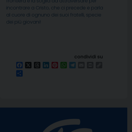
frontiera e la soglia da attraversare per
incontrare a Cristo, che ci precede e parla
al cuore di ognuno dei suoi fratelli, specie
dei più giovani!
condividi su
Facebook
X
Threads
LinkedIn
Pinterest
WhatsApp
Telegram
Email
Print
Copy
Link
Condividi