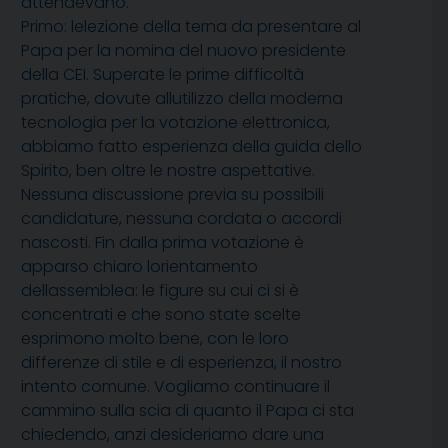
attendevano.
Primo: lelezione della terna da presentare al
Papa per la nomina del nuovo presidente
della CEI. Superate le prime difficoltà
pratiche, dovute allutilizzo della moderna
tecnologia per la votazione elettronica,
abbiamo fatto esperienza della guida dello
Spirito, ben oltre le nostre aspettative.
Nessuna discussione previa su possibili
candidature, nessuna cordata o accordi
nascosti. Fin dalla prima votazione è
apparso chiaro lorientamento
dellassemblea: le figure su cui ci si è
concentrati e che sono state scelte
esprimono molto bene, con le loro
differenze di stile e di esperienza, il nostro
intento comune. Vogliamo continuare il
cammino sulla scia di quanto il Papa ci sta
chiedendo, anzi desideriamo dare una