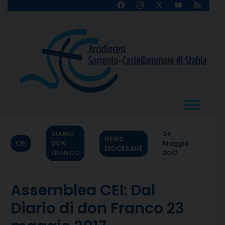
Skip
Facebook
Instagram
X
YouTube
Feed
Channel
to
content
DIARIO
24
NEWS
CEI
DON
Maggio
DIOCESANE
FRANCO
2017
Assemblea CEI: Dal
Diario di don Franco 23