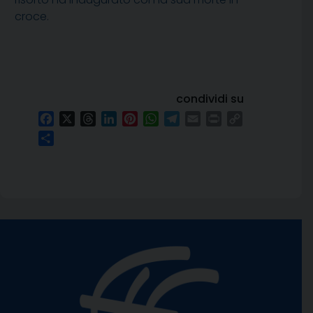
croce.
condividi su
Facebook
X
Threads
LinkedIn
Pinterest
WhatsApp
Telegram
Email
Print
Copy
Link
Condividi