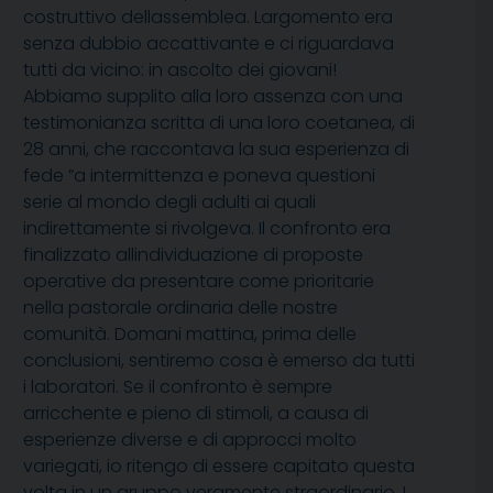
costruttivo dellassemblea. Largomento era
senza dubbio accattivante e ci riguardava
tutti da vicino: in ascolto dei giovani!
Abbiamo supplito alla loro assenza con una
testimonianza scritta di una loro coetanea, di
28 anni, che raccontava la sua esperienza di
fede ”a intermittenza e poneva questioni
serie al mondo degli adulti ai quali
indirettamente si rivolgeva. Il confronto era
finalizzato allindividuazione di proposte
operative da presentare come prioritarie
nella pastorale ordinaria delle nostre
comunità. Domani mattina, prima delle
conclusioni, sentiremo cosa è emerso da tutti
i laboratori. Se il confronto è sempre
arricchente e pieno di stimoli, a causa di
esperienze diverse e di approcci molto
variegati, io ritengo di essere capitato questa
volta in un gruppo veramente straordinario. I