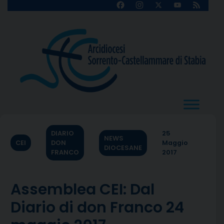
Skip
Facebook
Instagram
X
YouTube
Feed
Channel
to
content
DIARIO
25
NEWS
CEI
DON
Maggio
DIOCESANE
FRANCO
2017
Assemblea CEI: Dal
Diario di don Franco 24