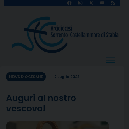
Skip
Facebook
Instagram
X
YouTube
Feed
Channel
to
content
NEWS DIOCESANE
2 Luglio 2023
Auguri al nostro
vescovo!