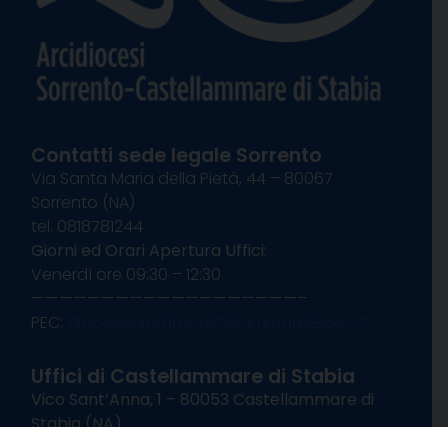
Contatti sede legale Sorrento
Via Santa Maria della Pietà, 44 – 80067
Sorrento (NA)
tel. 0818781244
Giorni ed Orari Apertura Uffici:
Venerdì ore 09:30 – 12:30
———————————————————–
PEC:
diocesisorrentocastellammare@pec.it
Uffici di Castellammare di Stabia
Vico Sant’Anna, 1 – 80053 Castellammare di
Stabia (NA)
tel. 0818714501