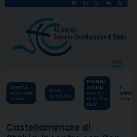
Skip
Facebook
Instagram
X
YouTube
Feed
Channel
to
content
PROBLEMI
CARITÀ E
SOCIALI
11
NEWS
PASTORALE
LAVORO
Marzo
DIOCESANE
SOCIALE
GIUSTIZIA
2024
PACE
Castellammare di