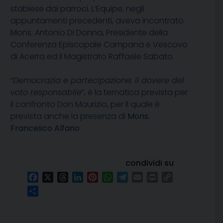
stabiese dai parroci. L’Equipe, negli
appuntamenti precedenti, aveva incontrato
Mons. Antonio Di Donna, Presidente della
Conferenza Episcopale Campana e Vescovo
di Acerra ed il Magistrato Raffaele Sabato.
“
Democrazia e partecipazione: il dovere del
voto responsabile
”, è la tematica prevista per
il confronto Don Maurizio, per il quale è
prevista anche la presenza di
Mons.
Francesco Alfano
.
condividi su
Facebook
X
Threads
LinkedIn
Pinterest
WhatsApp
Telegram
Email
Print
Copy
Link
Condividi