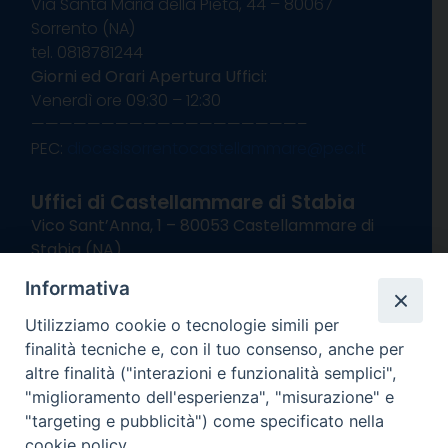
Via Santa Maria della Pietà, 44 – 80067
Sorrento (NA)
tel. 0818781244
Giorni ed Orari Apertura Uffici:
Venerdì ore 09:30 – 12:30
———————————————————–
PEC:
diocesisorrentocastellammare@pec.it
Uffici di Castellammare di Stabia
Vico Sant’Anna, 1 – 80053 Castellammare di
Stabia (NA)
tel. 0818714501
Informativa
Giorni ed Orari Apertura Uffici:
Lunedì e Mercoledì ore 09:00 – 13:00
Utilizziamo cookie o tecnologie simili per
Uffici Matrimoni:
finalità tecniche e, con il tuo consenso, anche per
Lunedì e Mercoledì ore 09:30 – 12:30
altre finalità ("interazioni e funzionalità semplici",
"miglioramento dell'esperienza", "misurazione" e
seguici su
"targeting e pubblicità") come specificato nella
cookie policy.