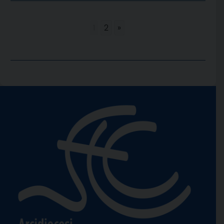
1
2
»