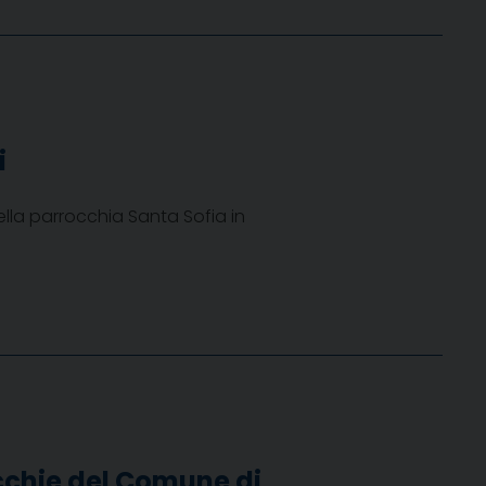
i
la parrocchia Santa Sofia in
cchie del Comune di