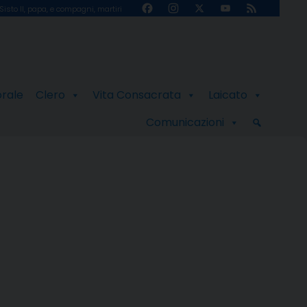
Facebook
Instagram
X
YouTube
Feed
Sisto II, papa, e compagni, martiri
Channel
orale
Clero
Vita Consacrata
Laicato
Comunicazioni