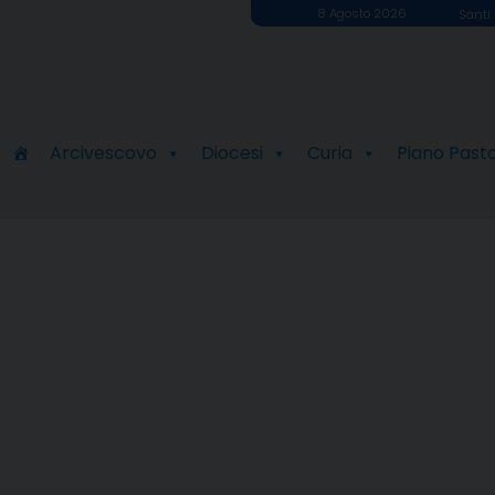
8 Agosto 2026
Santi 
Arcivescovo
Diocesi
Curia
Piano Past