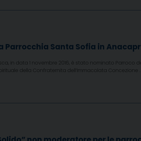
a Parrocchia Santa Sofia in Anacapr
, in data 1 novembre 2016, è stato nominato Parroco del
pirituale della Confraternita dell’Immacolata Concezione .
Solido” non moderatore per le parro