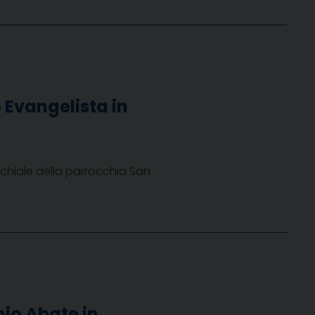
 Evangelista in
chiale della parrocchia San
nio Abate in