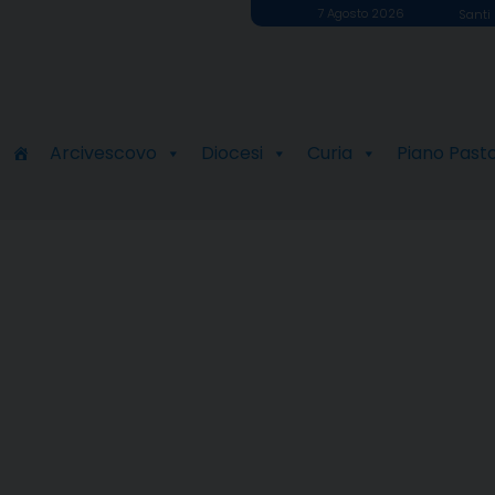
7 Agosto 2026
Santi 
Arcivescovo
Diocesi
Curia
Piano Past