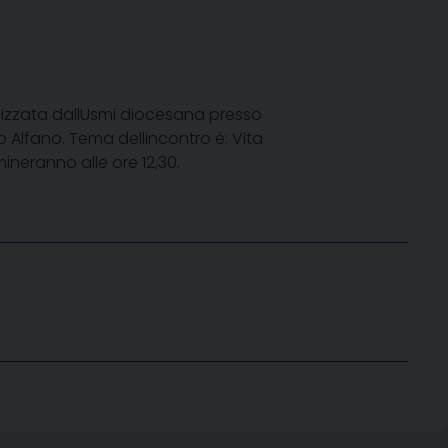
nizzata dallUsmi diocesana presso
Alfano. Tema dellincontro è: Vita
mineranno alle ore 12,30.