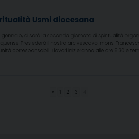
ritualità Usmi diocesana
 gennaio, ci sarà la seconda giornata di spiritualità orga
 Equense. Presiederà il nostro arcivescovo, mons. Francesco 
à corresponsabili. I lavori inizieranno alle ore 8.30 e ter
«
1
2
3
4