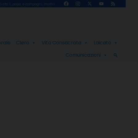
Facebook
Instagram
X
YouTube
Feed
Sisto II, papa, e compagni, martiri
Channel
orale
Clero
Vita Consacrata
Laicato
Comunicazioni