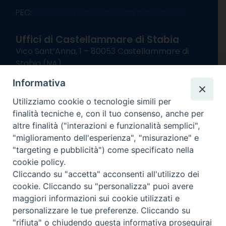
———————————————————–
PEC:
diocesisorrentocastellammare@pec.it
Uffici di Castellammare di Stabia
Vico Sant’Anna, 1 – 80053 Castellammare di
Stabia (NA)
tel. 0818714501
Informativa
Giorni ed Orari Apertura Uffici:
Lunedì e Mercoledì ore 09:00 – 13:00
Utilizziamo cookie o tecnologie simili per
Uffici Matrimoni:
finalità tecniche e, con il tuo consenso, anche per
Lunedì e Mercoledì ore 09:30 – 12:30
altre finalità ("interazioni e funzionalità semplici",
"miglioramento dell'esperienza", "misurazione" e
seguici su
"targeting e pubblicità") come specificato nella
cookie policy.
Facebook
Instagram
X
YouTube
Feed
Cliccando su "accetta" acconsenti all'utilizzo dei
Channel
cookie. Cliccando su "personalizza" puoi avere
Informativa Privacy
maggiori informazioni sui cookie utilizzati e
COPYRIGHT © 2013-2025
personalizzare le tue preferenze. Cliccando su
"rifiuta" o chiudendo questa informativa proseguirai