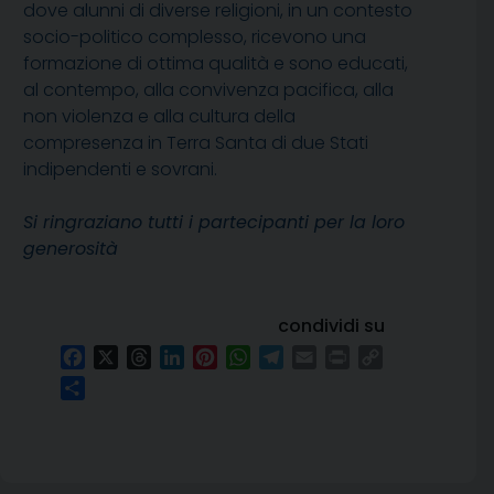
dove alunni di diverse religioni, in un contesto
socio-politico complesso, ricevono una
formazione di ottima qualità e sono educati,
al contempo, alla convivenza pacifica, alla
non violenza e alla cultura della
compresenza in Terra Santa di due Stati
indipendenti e sovrani.
Si ringraziano tutti i partecipanti per la loro
generosità
condividi su
Facebook
X
Threads
LinkedIn
Pinterest
WhatsApp
Telegram
Email
Print
Copy
Link
Condividi