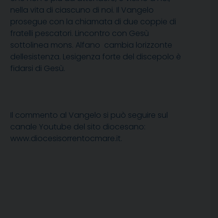
nella vita di ciascuno di noi. Il Vangelo
prosegue con la chiamata di due coppie di
fratelli pescatori. Lincontro con Gesù 
sottolinea mons. Alfano  cambia lorizzonte
dellesistenza. Lesigenza forte del discepolo è
fidarsi di Gesù.
Il commento al Vangelo si può seguire sul
canale Youtube del sito diocesano:
www.diocesisorrentocmare.it.