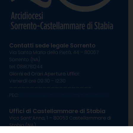
Contatti sede legale Sorrento
Via Santa Maria della Pietà, 44 – 80067
Sorrento (NA)
tel. 0818781244
Giorni ed Orari Apertura Uffici:
Venerdì ore 09:30 – 12:30
———————————————————–
PEC:
diocesisorrentocastellammare@pec.it
Uffici di Castellammare di Stabia
Vico Sant’Anna, 1 – 80053 Castellammare di
Stabia (NA)
tel. 0818714501