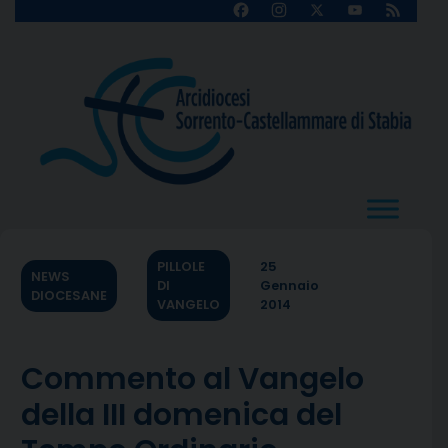
Skip
Facebook
Instagram
X
YouTube
Feed
Channel
to
content
PILLOLE
25
NEWS
DI
Gennaio
DIOCESANE
VANGELO
2014
Commento al Vangelo
della III domenica del