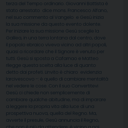
terza del Tempo ordinario. Giovanni Battista è
stato arrestato  dice mons. Francesco Alfano,
nel suo commento al Vangelo  e Gesù inizia
la sua missione da questo evento dolente.
Per iniziare la sua missione Gesù sceglie la
Galilea, in una terra lontana dal centro, dove
il popolo ebraico viveva vicino ad altri popoli,
quasi a ricordare che il Signore è venuto per
tutti. Gesù si sposta a Cafarnao e Matteo
rilegge questa scelta alla luce di quanto
detto dai profeti. Linvito è chiaro  evidenzia
larcivescovo -: è quello di cambiare mentalità
nel vedere le cose. Con il suo Convertitevi
Gesù ci chiede non semplicemente di
cambiare qualche abitudine, ma di imparare
a leggere la propria vita alla luce di una
prospettiva nuova, quella del Regno. Ma,
avverte il presule, Gesù annuncia il Regno,
che non è più da attendere, è vicino a noi,