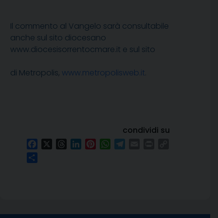
Il commento al Vangelo sarà consultabile
anche sul sito diocesano
www.diocesisorrentocmare.it e sul sito
di Metropolis,
www.metropolisweb.it
.
condividi su
Facebook
X
Threads
LinkedIn
Pinterest
WhatsApp
Telegram
Email
Print
Copy
Link
Condividi