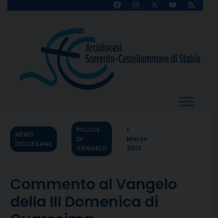
Skip
Facebook
Instagram
X
YouTube
Feed
Channel
to
content
PILLOLE
1
NEWS
DI
Marzo
DIOCESANE
VANGELO
2013
Commento al Vangelo
della III Domenica di