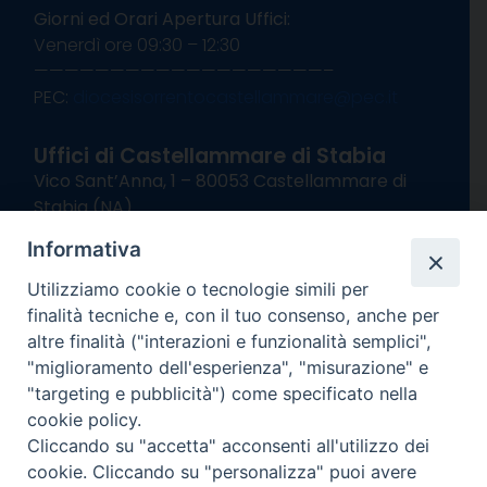
Giorni ed Orari Apertura Uffici:
Venerdì ore 09:30 – 12:30
———————————————————–
PEC:
diocesisorrentocastellammare@pec.it
Uffici di Castellammare di Stabia
Vico Sant’Anna, 1 – 80053 Castellammare di
Stabia (NA)
tel. 0818714501
Informativa
Giorni ed Orari Apertura Uffici:
Lunedì e Mercoledì ore 09:00 – 13:00
Utilizziamo cookie o tecnologie simili per
Uffici Matrimoni:
finalità tecniche e, con il tuo consenso, anche per
Lunedì e Mercoledì ore 09:30 – 12:30
altre finalità ("interazioni e funzionalità semplici",
"miglioramento dell'esperienza", "misurazione" e
seguici su
"targeting e pubblicità") come specificato nella
cookie policy.
Facebook
Instagram
X
YouTube
Feed
Cliccando su "accetta" acconsenti all'utilizzo dei
Channel
cookie. Cliccando su "personalizza" puoi avere