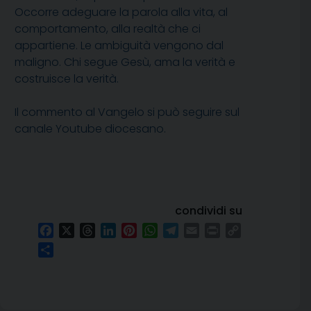
Occorre adeguare la parola alla vita, al
comportamento, alla realtà che ci
appartiene. Le ambiguità vengono dal
maligno. Chi segue Gesù, ama la verità e
costruisce la verità.
Il commento al Vangelo si può seguire sul
canale Youtube diocesano.
condividi su
Facebook
X
Threads
LinkedIn
Pinterest
WhatsApp
Telegram
Email
Print
Copy
Link
Condividi