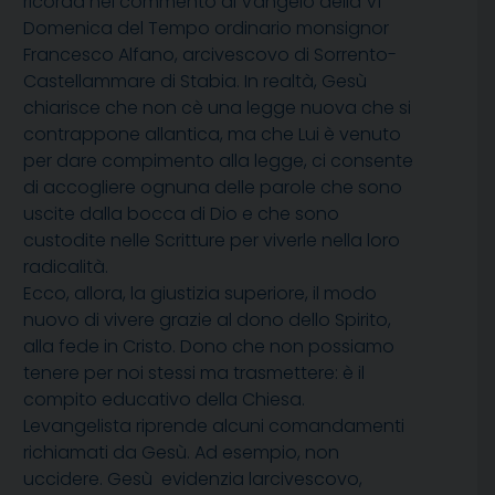
ricorda nel commento al Vangelo della VI
Domenica del Tempo ordinario monsignor
Francesco Alfano, arcivescovo di Sorrento-
Castellammare di Stabia. In realtà, Gesù
chiarisce che non cè una legge nuova che si
contrappone allantica, ma che Lui è venuto
per dare compimento alla legge, ci consente
di accogliere ognuna delle parole che sono
uscite dalla bocca di Dio e che sono
custodite nelle Scritture per viverle nella loro
radicalità.
Ecco, allora, la giustizia superiore, il modo
nuovo di vivere grazie al dono dello Spirito,
alla fede in Cristo. Dono che non possiamo
tenere per noi stessi ma trasmettere: è il
compito educativo della Chiesa.
Levangelista riprende alcuni comandamenti
richiamati da Gesù. Ad esempio, non
uccidere. Gesù  evidenzia larcivescovo,