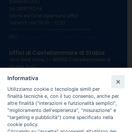
Sorrento (NA)
tel. 0818781244
Giorni ed Orari Apertura Uffici:
Venerdì ore 09:30 – 12:30
———————————————————–
PEC:
diocesisorrentocastellammare@pec.it
Uffici di Castellammare di Stabia
Vico Sant’Anna, 1 – 80053 Castellammare di
Stabia (NA)
tel. 0818714501
Informativa
Giorni ed Orari Apertura Uffici:
Lunedì e Mercoledì ore 09:00 – 13:00
Utilizziamo cookie o tecnologie simili per
Uffici Matrimoni:
finalità tecniche e, con il tuo consenso, anche per
Lunedì e Mercoledì ore 09:30 – 12:30
altre finalità ("interazioni e funzionalità semplici",
"miglioramento dell'esperienza", "misurazione" e
seguici su
"targeting e pubblicità") come specificato nella
cookie policy.
Facebook
Instagram
X
YouTube
Feed
Cliccando su "accetta" acconsenti all'utilizzo dei