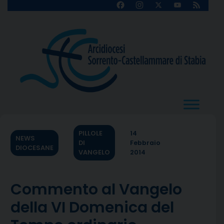
Skip
Facebook
Instagram
X
YouTube
Feed
Channel
to
content
PILLOLE
14
NEWS
DI
Febbraio
DIOCESANE
VANGELO
2014
Commento al Vangelo
della VI Domenica del