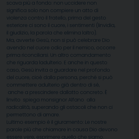
scava più a fondo: non uccidere non
significa solo non compiere un atto di
violenza contro il fratello, prima del gesto
esteriore ci sono il cuore, i sentimenti (linvidia,
il giudizio, la parola che elimina laltro).
Ma, avverte Gesù, non si può celebrare Dio
avendo nel cuore odio per il nemico, occorre
prima riconciliarsi. Un altro comandamento
che riguarda ladulterio. E anche in questo
caso, Gesù invita a guardare nel profondo
del cuore, cioè dalla persona, perché si può
commettere adulterio già dentro di sé,
anche a prescindere dallatto concreto. È
linvito  spiega monsignor Alfano  alla
radicalità, superando gli ostacoli che non ci
permettono di amare.
Lultimo esempio è il giuramento: Le nostre
parole più che chiamare in causa Dio devono
essere vere, esprimere quello che siamo.