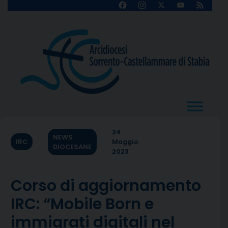
Skip
Facebook
Instagram
X
YouTube
Feed
Channel
to
content
24
NEWS
IRC
Maggio
DIOCESANE
2023
Corso di aggiornamento
IRC: “Mobile Born e
immigrati digitali nel