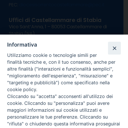
PEC:
diocesisorrentocastellammare@pec.it
Uffici di Castellammare di Stabia
Vico Sant’Anna, 1 – 80053 Castellammare di
Stabia (NA)
tel. 0818714501
Informativa
Giorni ed Orari Apertura Uffici:
Lunedì e Mercoledì ore 09:00 – 13:00
Utilizziamo cookie o tecnologie simili per
Uffici Matrimoni:
finalità tecniche e, con il tuo consenso, anche per
Lunedì e Mercoledì ore 09:30 – 12:30
altre finalità ("interazioni e funzionalità semplici",
"miglioramento dell'esperienza", "misurazione" e
seguici su
"targeting e pubblicità") come specificato nella
cookie policy.
Facebook
Instagram
X
YouTube
Feed
Cliccando su "accetta" acconsenti all'utilizzo dei
Channel
cookie. Cliccando su "personalizza" puoi avere
Informativa Privacy
maggiori informazioni sui cookie utilizzati e
COPYRIGHT © 2013-2025
personalizzare le tue preferenze. Cliccando su
"rifiuta" o chiudendo questa informativa proseguirai