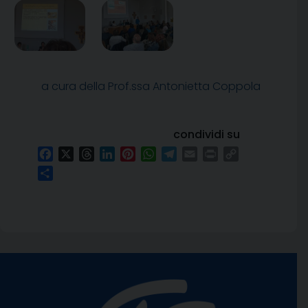
a cura della Prof.ssa Antonietta Coppola
condividi su
Facebook
X
Threads
LinkedIn
Pinterest
WhatsApp
Telegram
Email
Print
Copy
Link
Condividi