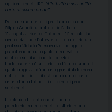
aggiornamento IRC:
“Affettività e sessualità:
l’arte di essere umani”
Dopo un momento di preghiera con
don
Filippo Capalbo
, direttore dell’Ufficio
“Evangelizzazione e Catechesi”, l’incontro ha
avuto inizio con l’intervento della relatrice, la
prof.ssa Michela Pensavalli, psicologa e
psicoterapeuta, la quale ci ha invitato a
riflettere sui disagi adolescenziali.
L’adolescenza è un periodo difficile durante il
quale i ragazzi affrontano grandi sfide morali
nel loro desiderio di autonomia, ma fanno
anche tanta fatica ad esprimere i propri
sentimenti.
La relatrice ha sottolineato come la
pandemia ha incrementato ulteriormente i
disagi nei giovani che trovano tuttora