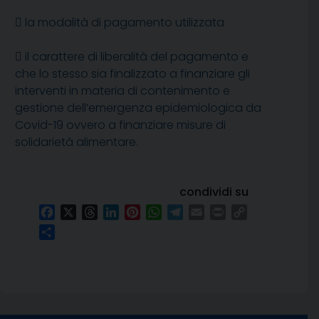

la modalità di pagamento utilizzata

il carattere di liberalità del pagamento e
che lo stesso sia finalizzato a finanziare gli
interventi in materia di contenimento e
gestione dell’emergenza epidemiologica da
Covid-19 ovvero a finanziare misure di
solidarietà alimentare.
condividi su
Facebook
X
Threads
LinkedIn
Pinterest
WhatsApp
Telegram
Email
Print
Copy
Link
Condividi