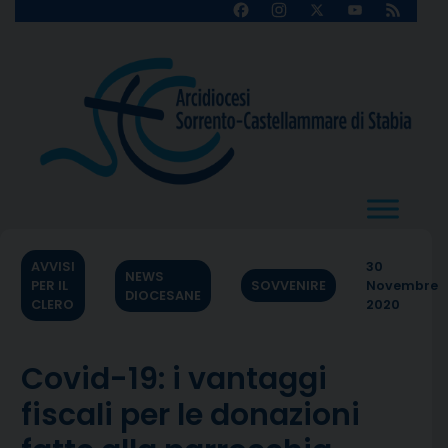
Skip
Facebook
Instagram
X
YouTube
Feed
Channel
to
content
AVVISI
30
NEWS
PER IL
SOVVENIRE
Novembre
DIOCESANE
CLERO
2020
Covid-19: i vantaggi
fiscali per le donazioni