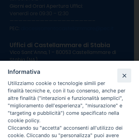
Giorni ed Orari Apertura Uffici:
Venerdì ore 09:30 – 12:30
———————————————————–
PEC:
diocesisorrentocastellammare@pec.it
Uffici di Castellammare di Stabia
Vico Sant’Anna, 1 – 80053 Castellammare di
Stabia (NA)
tel. 0818714501
Informativa
Giorni ed Orari Apertura Uffici:
Lunedì e Mercoledì ore 09:00 – 13:00
Utilizziamo cookie o tecnologie simili per
Uffici Matrimoni:
finalità tecniche e, con il tuo consenso, anche per
Lunedì e Mercoledì ore 09:30 – 12:30
altre finalità ("interazioni e funzionalità semplici",
"miglioramento dell'esperienza", "misurazione" e
seguici su
"targeting e pubblicità") come specificato nella
cookie policy.
Facebook
Instagram
X
YouTube
Feed
Cliccando su "accetta" acconsenti all'utilizzo dei
Channel
cookie. Cliccando su "personalizza" puoi avere