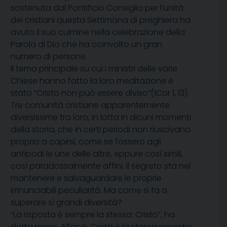
sostenuta dal Pontificio Consiglio per l’unità
dei cristiani questa Settimana di preghiera ha
avuto il suo culmine nella celebrazione della
Parola di Dio che ha coinvolto un gran
numero di persone.
Il tema principale su cui i ministri delle varie
Chiese hanno fatto la loro meditazione è
stato “Cristo non può essere diviso”(1Cor 1, 13).
Tre comunità cristiane apparentemente
diversissime tra loro, in lotta in alcuni momenti
della storia, che in certi periodi non riuscivano
proprio a capirsi, come se fossero agli
antipodi le une delle altre, eppure così simili,
così paradossalmente affini. Il segreto sta nel
mantenere e salvaguardare le proprie
irrinunciabili peculiarità. Ma come si fa a
superare sì grandi diversità?
“La risposta è sempre la stessa: Cristo”, ha
detto mons. Alfano. Cristo è la stessa risposta