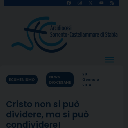
Skip
Facebook
Instagram
X
YouTube
Feed
Channel
to
content
29
NEWS
ECUMENISMO
Gennaio
DIOCESANE
2014
Cristo non si può
dividere, ma si può
condividere!