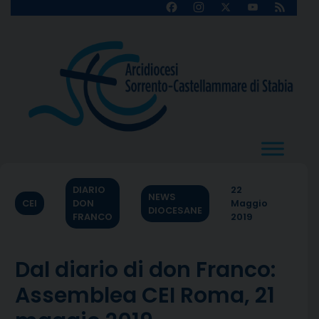
Skip
Facebook
Instagram
X
YouTube
Feed
Channel
to
content
DIARIO
22
NEWS
CEI
DON
Maggio
DIOCESANE
FRANCO
2019
Dal diario di don Franco:
Assemblea CEI Roma, 21