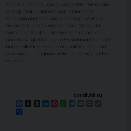
spunti e ora che… casco a pezzi mi resta solo
di ringraziare il Signore per il dono della
Chiesa in cui mi ha posto come pastore: in
essa sto facendo esperienza della guida
forte dello Spirito, insieme a tanti amici che
con me vogliono seguire Gesù incontrandolo
nei fratelli e imparando ad abitare con umiltà
e coraggio i luoghi dove la gente vive, soffre
e spera!
condividi su
Facebook
X
Threads
LinkedIn
Pinterest
WhatsApp
Telegram
Email
Print
Copy
Link
Condividi