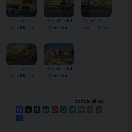
Deserto del
Deserto del
Deserto del
Wadi Rum
Wadi Rum
Wadi Rum
Deserto del
Deserto del
Wadi Rum
Wadi Rum
condividi su
Facebook
X
Threads
LinkedIn
Pinterest
WhatsApp
Telegram
Email
Print
Copy
Link
Condividi