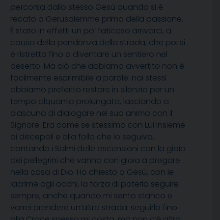
percorsa dallo stesso Gesù quando si è
recato a Gerusalemme prima della passione.
È stato in effetti un po’ faticoso arrivarci, a
causa della pendenza della strada, che poi si
è ristretta fino a diventare un sentiero nel
deserto. Ma ciò che abbiamo avvertito non è
facilmente esprimibile a parole: noi stessi
abbiamo preferito restare in silenzio per un
tempo alquanto prolungato, lasciando a
ciascuno di dialogare nel suo animo con il
Signore. Era come se stessimo con Lui insieme
ai discepoli e alla folla che lo seguiva,
cantando i Salmi delle ascensioni con la gioia
dei pellegrini che vanno con gioia a pregare
nella casa di Dio. Ho chiesto a Gesù, con le
lacrime agli occhi, la forza di poterlo seguire
sempre, anche quando mi sento stanco e
vorrei prendere un’altra strada: seguirlo fino
alla Croce spesso mi costa, ma non c’è altro