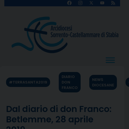
Skip
Facebook
Instagram
X
YouTube
Feed
Channel
to
content
DIARIO
NEWS
#TERRASANTA2019
DON
DIOCESANE
FRANCO
Dal diario di don Franco:
Betlemme, 28 aprile