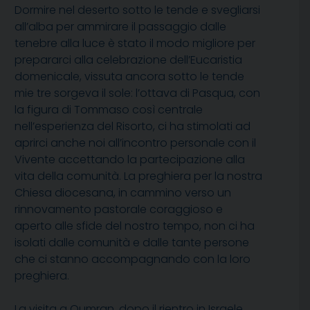
Dormire nel deserto sotto le tende e svegliarsi
all’alba per ammirare il passaggio dalle
tenebre alla luce è stato il modo migliore per
prepararci alla celebrazione dell’Eucaristia
domenicale, vissuta ancora sotto le tende
mie tre sorgeva il sole: l’ottava di Pasqua, con
la figura di Tommaso così centrale
nell’esperienza del Risorto, ci ha stimolati ad
aprirci anche noi all’incontro personale con il
Vivente accettando la partecipazione alla
vita della comunità. La preghiera per la nostra
Chiesa diocesana, in cammino verso un
rinnovamento pastorale coraggioso e
aperto alle sfide del nostro tempo, non ci ha
isolati dalle comunità e dalle tante persone
che ci stanno accompagnando con la loro
preghiera.
La visita a Qumran, dopo il rientro in Israele