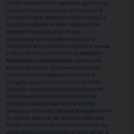
che fin da subito mi è sembrato già noto ai
miei occhi ma soprattutto al mio cuore. È
come se fossi in qualche modo ritornato a
casa! In realtà non è stato facile per me
ritagliarmi questi dieci giorni per
accompagnare Suor Mercedes e suor
Domenica, due monache messicane venute
in aiuto al nostro monastero di
Adoratrici
Perpetue in Castellammare
. Hanno però
insistito da tempo. Suor Mercedes ieri mi
ricordava che ha iniziato tre anni fa a
rivolgersi questa richiesta e non avendo
ottenuto una mia risposta ha perseverato
con la stessa tenacia della vedova del
Vangelo. Mi sorprende sempre la fede
genuina e concreta, capace di leggere tutte
le vicende alla luce del disegno di Dio! Alla
fine ho accettato di venire a conoscere da
vicino la loro comunità per un forte senso di