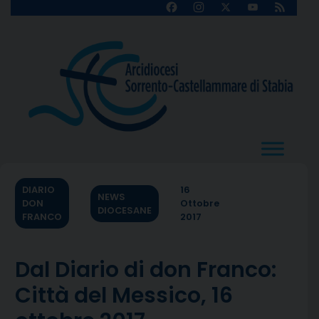
Skip
Facebook
Instagram
X
YouTube
Feed
Channel
to
content
DIARIO
16
NEWS
DON
Ottobre
DIOCESANE
FRANCO
2017
Dal Diario di don Franco:
Città del Messico, 16