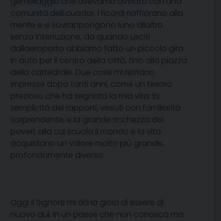
gemellaggio che avevamo avviato con una
comunità delEcuador. I ricordi riaffiorano alla
mente e si sovrappongono luno allaltro
senza interruzione, da quando usciti
dallaeroporto abbiamo fatto un piccolo giro
in auto per il centro della città, fino alla piazza
della cattedrale. Due cose mi restano
impresse dopo tanti anni, come un tesoro
prezioso che ha segnato la mia vita: la
semplicità dei rapporti, vissuti con familiarità
sorprendente, e la grande ricchezza dei
poveri, alla cui scuola il mondo e la vita
acquistano un valore molto più grande,
profondamente diverso.
Oggi il Signore mi dà la gioia di essere di
nuovo qui, in un paese che non conosco ma