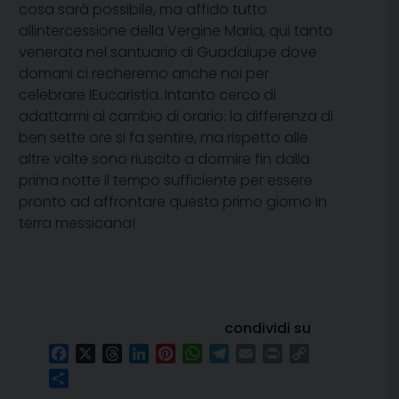
cosa sarà possibile, ma affido tutto
allintercessione della Vergine Maria, qui tanto
venerata nel santuario di Guadalupe dove
domani ci recheremo anche noi per
celebrare lEucaristia. Intanto cerco di
adattarmi al cambio di orario: la differenza di
ben sette ore si fa sentire, ma rispetto alle
altre volte sono riuscito a dormire fin dalla
prima notte il tempo sufficiente per essere
pronto ad affrontare questo primo giorno in
terra messicana!
condividi su
Facebook
X
Threads
LinkedIn
Pinterest
WhatsApp
Telegram
Email
Print
Copy
Link
Condividi