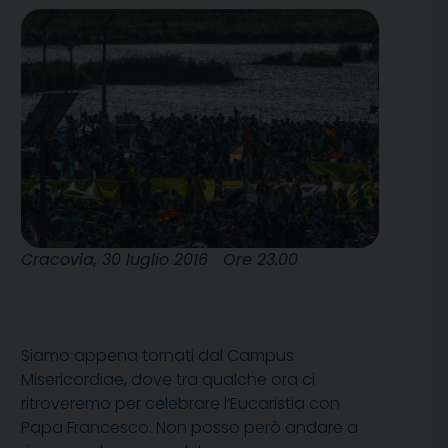
Cracovia, 30 luglio 2016 Ore 23.00
Siamo appena tornati dal Campus
Misericordiae, dove tra qualche ora ci
ritroveremo per celebrare l’Eucaristia con
Papa Francesco. Non posso però andare a