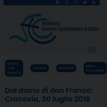
Skip
Facebook
Instagram
X
YouTube
Feed
Channel
to
content
DIARIO
NEWS
DON
GIOVANI
GMG2016
DIOCESANE
FRANCO
Dal diario di don Franco:
Cracovia, 30 luglio 2016