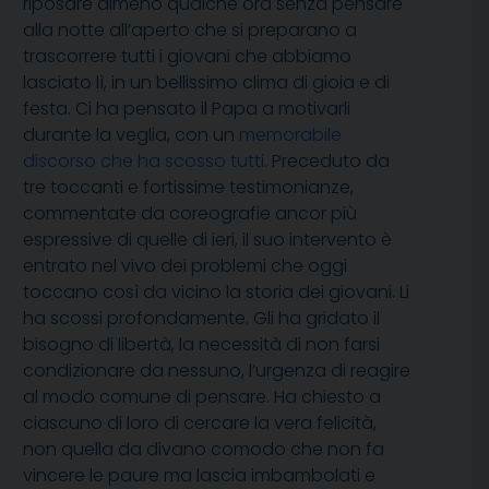
riposare almeno qualche ora senza pensare
alla notte all’aperto che si preparano a
trascorrere tutti i giovani che abbiamo
lasciato lì, in un bellissimo clima di gioia e di
festa. Ci ha pensato il Papa a motivarli
durante la veglia, con un
memorabile
discorso che ha scosso tutti
. Preceduto da
tre toccanti e fortissime testimonianze,
commentate da coreografie ancor più
espressive di quelle di ieri, il suo intervento è
entrato nel vivo dei problemi che oggi
toccano così da vicino la storia dei giovani. Li
ha scossi profondamente. Gli ha gridato il
bisogno di libertà, la necessità di non farsi
condizionare da nessuno, l’urgenza di reagire
al modo comune di pensare. Ha chiesto a
ciascuno di loro di cercare la vera felicità,
non quella da divano comodo che non fa
vincere le paure ma lascia imbambolati e