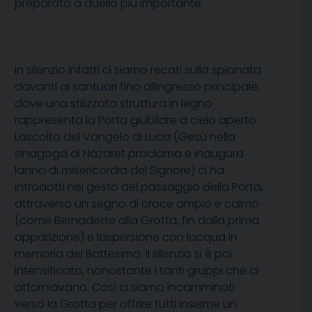
preparato a quello più importante.
In silenzio infatti ci siamo recati sulla spianata
davanti ai santuari fino allingresso principale,
dove una stilizzata struttura in legno
rappresenta la Porta giubilare a cielo aperto.
Lascolto del Vangelo di Luca (Gesù nella
sinagoga di Nazaret proclama e inaugura
lanno di misericordia del Signore) ci ha
introdotti nel gesto del passaggio della Porta,
attraverso un segno di croce ampio e calmo
(come Bernadette alla Grotta, fin dalla prima
apparizione) e laspersione con lacqua in
memoria del Battesimo. Il silenzio si è poi
intensificato, nonostante i tanti gruppi che ci
attorniavano. Così ci siamo incamminati
verso la Grotta per offrire tutti insieme un