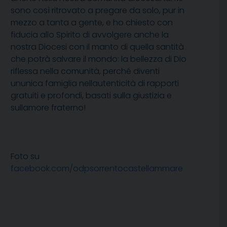
sono così ritrovato a pregare da solo, pur in
mezzo a tanta a gente, e ho chiesto con
fiducia allo Spirito di avvolgere anche la
nostra Diocesi con il manto di quella santità
che potrà salvare il mondo: la bellezza di Dio
riflessa nella comunità, perché diventi
ununica famiglia nellautenticità di rapporti
gratuiti e profondi, basati sulla giustizia e
sullamore fraterno!
Foto su
facebook.com/odpsorrentocastellammare