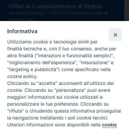
Uffici di Castellammare di Stabia
Vico Sant’Anna, 1 – 80053 Castellammare di
Stabia (NA)
tel. 0818714501
Informativa
Giorni ed Orari Apertura Uffici:
Lunedì e Mercoledì ore 09:00 – 13:00
Utilizziamo cookie o tecnologie simili per
Uffici Matrimoni:
finalità tecniche e, con il tuo consenso, anche per
Lunedì e Mercoledì ore 09:30 – 12:30
altre finalità ("interazioni e funzionalità semplici",
"miglioramento dell'esperienza", "misurazione" e
seguici su
"targeting e pubblicità") come specificato nella
cookie policy.
Facebook
Instagram
X
YouTube
Feed
Cliccando su "accetta" acconsenti all'utilizzo dei
Channel
cookie. Cliccando su "personalizza" puoi avere
Informativa Privacy
maggiori informazioni sui cookie utilizzati e
COPYRIGHT © 2013-2025
personalizzare le tue preferenze. Cliccando su
"rifiuta" o chiudendo questa informativa proseguirai
la navigazione installando i soli cookie tecnici.
Ulteriori informazioni sono disponibili nella
cookie
Preferenze Cookie