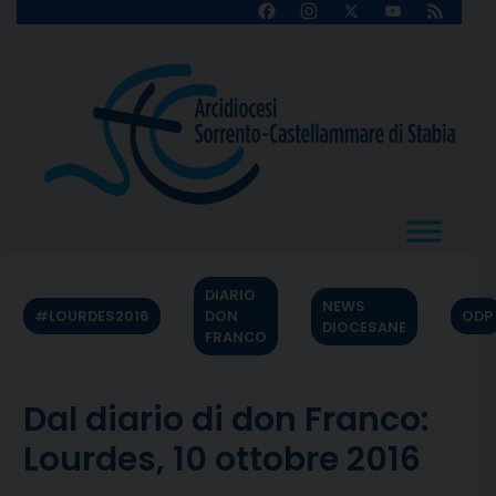
Skip
Facebook
Instagram
X
YouTube
Feed
Channel
to
content
DIARIO
NEWS
#LOURDES2016
DON
ODP
DIOCESANE
FRANCO
Dal diario di don Franco:
Lourdes, 10 ottobre 2016