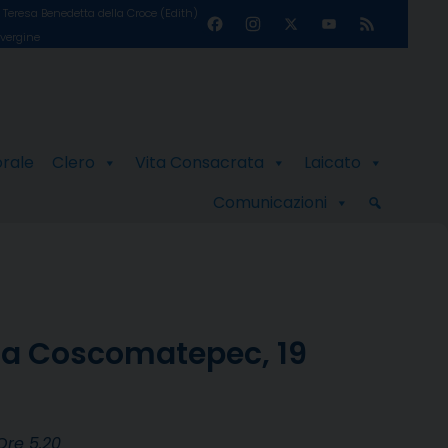
Teresa Benedetta della Croce (Edith)
Facebook
Instagram
X
YouTube
Feed
 vergine
Channel
orale
Clero
Vita Consacrata
Laicato
Comunicazioni
sta Coscomatepec, 19
Ore 5.20