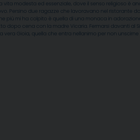
una vita modesta ed essenziale, dove il senso religioso è a
o. Persino due ragazze che lavoravano nel ristorante do
he più mi ha colpito è quella di una monaca in adorazione 
atto dopo cena con la madre Vicaria. Fermarsi davanti al 
la vera Gioia, quella che entra nellanimo per non unscirne