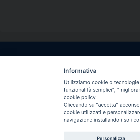
Contatti sede l
Via Santa Maria del
Informativa
Sorrento (NA)
Utilizziamo cookie o tecnologie s
tel. 0818781244
funzionalità semplici", "miglior
Giorni ed Orari Aper
cookie policy.
Venerdì ore 09:30 – 
Cliccando su "accetta" acconsent
———————————
cookie utilizzati e personalizza
PEC:
diocesisorren
navigazione installando i soli co
Personalizza