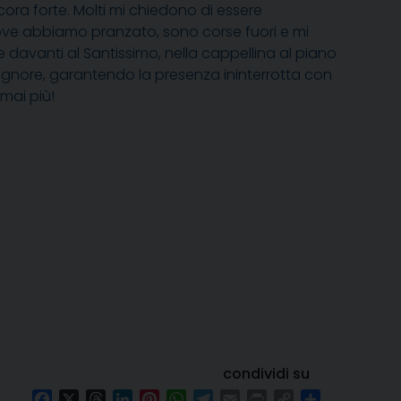
ncora forte. Molti mi chiedono di essere
ve abbiamo pranzato, sono corse fuori e mi
davanti al Santissimo, nella cappellina al piano
Signore, garantendo la presenza ininterrotta con
 mai più!
condividi su
Facebook
X
Threads
LinkedIn
Pinterest
WhatsApp
Telegram
Email
Print
Copy
Condividi