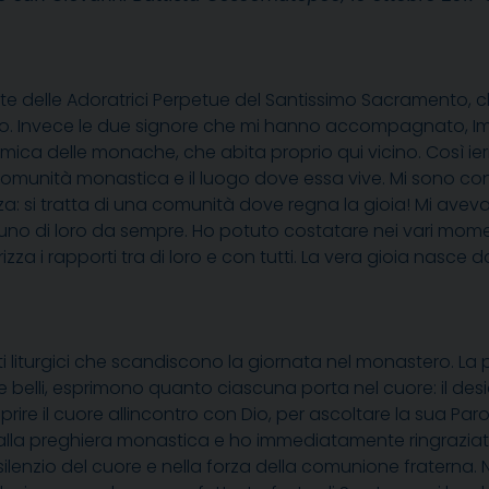
te delle Adoratrici Perpetue del Santissimo Sacramento, c
. Invece le due signore che mi hanno accompagnato, Im
mica delle monache, che abita proprio qui vicino. Così ieri
 comunità monastica e il luogo dove essa vive. Mi sono c
a: si tratta di una comunità dove regna la gioia! Mi aveva
 di loro da sempre. Ho potuto costatare nei vari momenti
rizza i rapporti tra di loro e con tutti. La vera gioia nasce d
 liturgici che scandiscono la giornata nel monastero. La 
 e belli, esprimono quanto ciascuna porta nel cuore: il des
d aprire il cuore allincontro con Dio, per ascoltare la sua P
 alla preghiera monastica e ho immediatamente ringraziato
l silenzio del cuore e nella forza della comunione fraterna