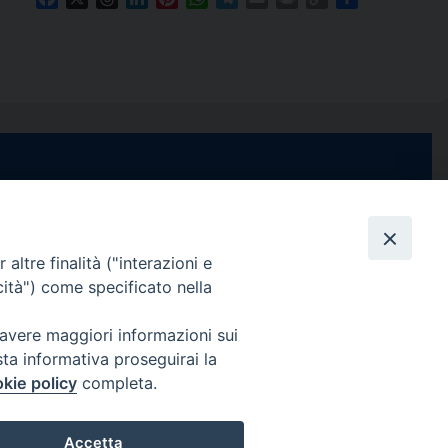
Link
e di Stabia
seguici su
 Castellammare
Facebook
Instagram
X
YouTube
Feed
Channel
altre finalità ("interazioni e
cità") come specificato nella
ffici:
0 – 13:00
Informativa Privacy
 avere maggiori informazioni sui
COPYRIGHT © 2013-2025
sta informativa proseguirai la
 – 12:30
kie policy
completa.
Accetta