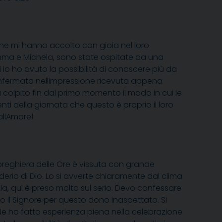
he mi hanno accolto con gioia nel loro
ma e Michela, sono state ospitate da una
 io ho avuto la possibilità di conoscere più da
onfermato nellimpressione ricevuta appena
 colpito fin dal primo momento il modo in cui le
 della giornata che questo è proprio il loro
allAmore!
preghiera delle Ore è vissuta con grande
iderio di Dio. Lo si avverte chiaramente dal clima
arola, qui è preso molto sul serio. Devo confessare
 il Signore per questo dono inaspettato. Si
. Ne ho fatto esperienza piena nella celebrazione