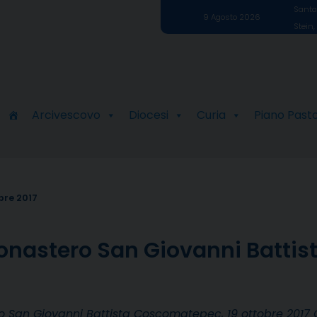
Santa 
9 Agosto 2026
Stein,
Arcivescovo
Diocesi
Curia
Piano Past
bre 2017
 Monastero San Giovanni Batti
 San Giovanni Battista Coscomatepec, 19 ottobre 2017 