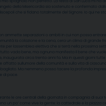
l mio spagnolo non perfetto. La festa di San Luca mi ha dato
ngelo della Misericordia sia sostenuto e confermato dalla f
i discepoli che si fidano totalmente del Signore. Io qui n
 ammette separazioni o ambiti in cui non possa entrare. E
unità la colazione e la cena, cera un clima di grande fra
e per lassemblea elettiva che si terrà nella prossima se
 tutto vada bene, ma ognuna manifesta il bene che vuole 
e, inaugurata circa trenta anni fa. Ma in questi giorni tut
affatto sullumore della comunità e sulla vita di ciascuna
sbagliato. Ma nemmeno posso tacere la profonda impressi
re di pace.
urante le ore centrali della giornata in compagnia di suo
un po’ come vive la gente: la cattedrale e la piazza centr