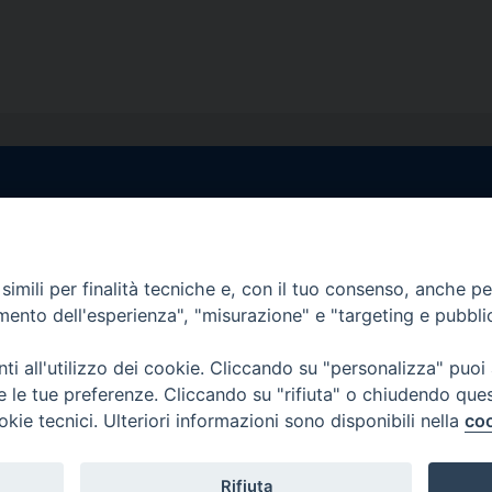
egale Sorrento
Uffici di Castellammar
la Pietà, 44 – 80067
Vico Sant’Anna, 1 – 80053
di Stabia (NA)
imili per finalità tecniche e, con il tuo consenso, anche per 
tel. 0818714501
amento dell'esperienza", "misurazione" e "targeting e pubbli
tura Uffici:
Giorni ed Orari Apertura U
12:30
Lunedì e Mercoledì ore 09:0
i all'utilizzo dei cookie. Cliccando su "personalizza" puoi
————————–
Uffici Matrimoni:
re le tue preferenze. Cliccando su "rifiuta" o chiudendo que
tocastellammare@pec.it
Lunedì e Mercoledì ore 09:30
okie tecnici. Ulteriori informazioni sono disponibili nella
coo
Rifiuta