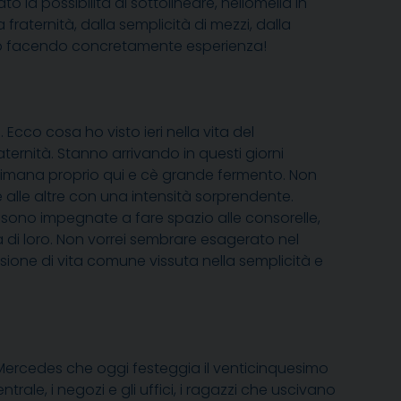
 la possibilità di sottolineare, nellomelia in
raternità, dalla semplicità di mezzi, dalla
e sto facendo concretamente esperienza!
cco cosa ho visto ieri nella vita del
ternità. Stanno arrivando in questi giorni
ttimana proprio qui e cè grande fermento. Non
alle altre con una intensità sorprendente.
te sono impegnate a fare spazio alle consorelle,
 di loro. Non vorrei sembrare esagerato nel
one di vita comune vissuta nella semplicità e
r Mercedes che oggi festeggia il venticinquesimo
ale, i negozi e gli uffici, i ragazzi che uscivano