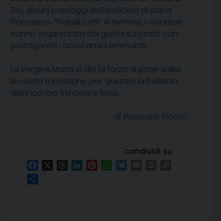
Dio, alcuni passaggi dell’enciclica di papa
Francesco, “Fratelli tutti”. Al termine, i volontari
hanno organizzato dei giochi sul prato con
protagonisti i nostri amici ammalati.
La Vergine Maria ci dia la forza di poter salire
le nostre montagne per gustare la bellezza
dell’incontro tra cielo e terra.
di Pasquale Fiorillo
condividi su
Facebook
X
Threads
LinkedIn
Pinterest
WhatsApp
Telegram
Email
Print
Copy
Link
Condividi