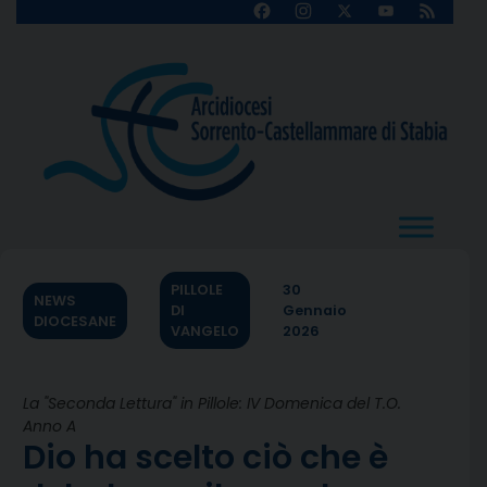
Skip
Facebook
Instagram
X
YouTube
Feed
Channel
to
content
PILLOLE
30
NEWS
DI
Gennaio
DIOCESANE
VANGELO
2026
La "Seconda Lettura" in Pillole: IV Domenica del T.O.
Anno A
Dio ha scelto ciò che è