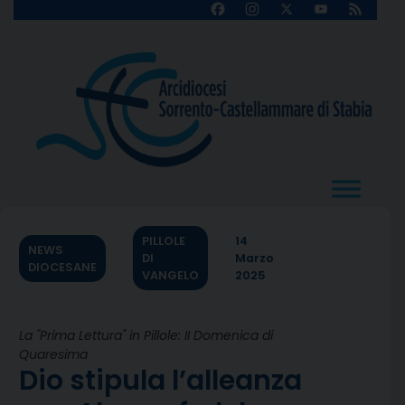
Skip
Facebook
Instagram
X
YouTube
Feed
Channel
to
content
PILLOLE
14
NEWS
DI
Marzo
DIOCESANE
VANGELO
2025
La "Prima Lettura" in Pillole: II Domenica di
Quaresima
Dio stipula l’alleanza