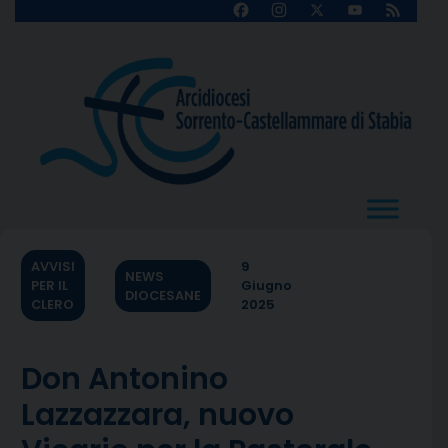
Skip
Facebook
Instagram
X
YouTube
Feed
Channel
to
content
AVVISI
9
NEWS
PER IL
Giugno
DIOCESANE
CLERO
2025
Don Antonino
Lazzazzara, nuovo