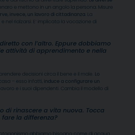
l denaro e mettono in un angolo la persona. Misure
rve, invece, un lavoro di cittadinanza
. La
nel rialzarsi. E’ implicata la vocazione di
diretto con l’altro. Eppure dobbiamo
le attività di apprendimento e nella
rendere decisioni circa il bene e il male.
Lo
asa – esso infatti,
induce a configurare un
 lavoro e i suoi dipendenti. Cambia il modello di
no di rinascere a vita nuova. Tocca
fare la differenza?
 loro protagonismo abbiamo bisogno come di acqua