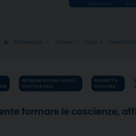
8 Agosto 2026
San D
Arcivescovo
Diocesi
Curia
Piano Past
PROBLEMI SOCIALI LAVORO
PROGETTO
ANE
GIUSTIZIA PACE
POLICORO
ente formare le coscienze, aff