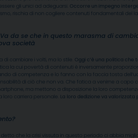
ssere gli unici ad adeguarsi.
Occorre un impegno intergen
ilismo, rischia di non cogliere contenuti fondamentali del 
 Va da se che in questo marasma di cambia
uova società
 di cambiare i volti, ma lo stile.
Oggi c’è una politica che 
litica la cui povertà di contenuti è inversamente proporzio
ancando di competenza e lo fanno con la faccia tosta del
nsabilità di ciò che non va. Che fatica a venirne a capo 
artphone, ma mettono a disposizione la loro competenza in
 loro carriera personale.
La loro dedizione va valorizzat
ento?
etto che la crisi vissuta in questo periodo ci abbia miglio