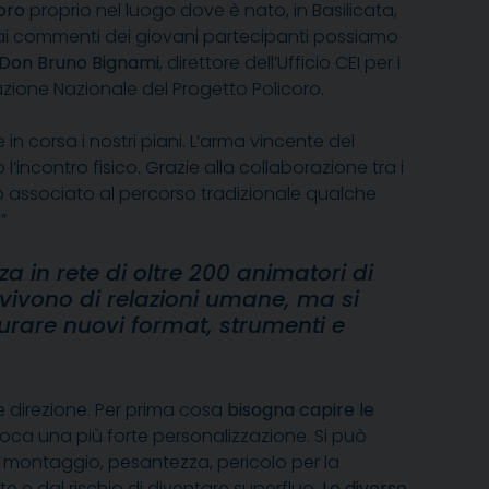
oro
proprio nel luogo dove è nato, in Basilicata,
Dai commenti dei giovani partecipanti possiamo
Don Bruno Bignami
, direttore dell’Ufficio CEI per i
mazione Nazionale del Progetto Policoro.
in corsa i nostri piani. L’arma vincente del
’incontro fisico. Grazie alla collaborazione tra i
o associato al percorso tradizionale qualche
e
”
 in rete di oltre 200 animatori di
 vivono di relazioni umane, ma si
turare nuovi format, strumenti e
ce direzione. Per prima cosa
bisogna capire le
voca una più forte personalizzazione. Si può
di montaggio, pesantezza, pericolo per la
e e dal rischio di diventare superfluo.
Le diverse