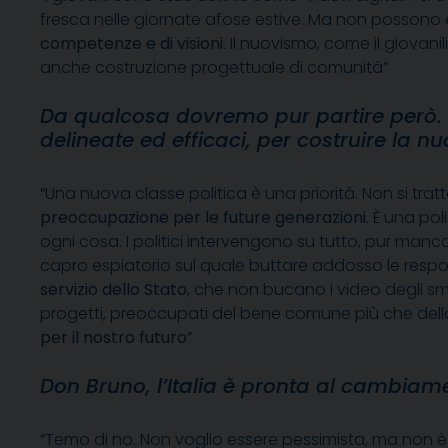
fresca nelle giornate afose estive. Ma non possono e
competenze e di visioni
. Il nuovismo, come il giovan
anche costruzione progettuale di comunità”
Da qualcosa dovremo pur partire però.
delineate ed efficaci, per costruire la n
“Una nuova classe politica è una priorità. Non si tratta
preoccupazione per le future generazioni
. È una po
ogni cosa. I politici intervengono su tutto, pur m
capro espiatorio sul quale buttare addosso le respo
servizio dello Stato
, che non bucano i video degli sm
progetti, preoccupati del bene comune più che della
per il nostro futuro
”
Don Bruno, l’Italia è pronta al cambiam
“Temo di no. Non voglio essere pessimista, ma non è d