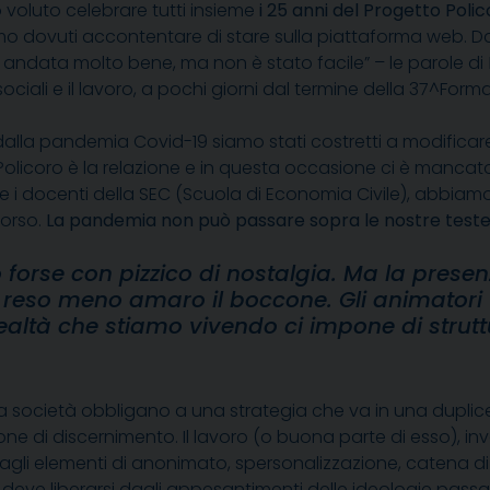
voluto celebrare tutti insieme
i 25 anni del Progetto Polic
mo dovuti accontentare di stare sulla piattaforma web. 
è andata molto bene, ma non è stato facile” – le parole di
ociali e il lavoro, a pochi giorni dal termine della 37^For
dalla pandemia Covid-19 siamo stati costretti a modificare 
olicoro è la relazione e in questa occasione ci è mancato l
 e i docenti della SEC (Scuola di Economia Civile), abbiam
corso.
La pandemia non può passare sopra le nostre test
rse con pizzico di nostalgia. Ma la presenza
ha reso meno amaro il boccone. Gli animatori
ealtà che stiamo vivendo ci impone di strut
nella società obbligano a una strategia che va in una dupli
one di discernimento. Il lavoro (o buona parte di esso), in
o dagli elementi di anonimato, spersonalizzazione, catena 
o deve liberarsi dagli appesantimenti delle ideologie passat