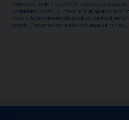
reazione di molti, è segno che la paura e l’angoscia
applaudire i medici, gli infermieri e gli operatori san
poco. C’è però una notizia positiva.
L’uomo è sempre 
popolo
. E’ urgente formare le coscienze, se non si 
Contatti sede l