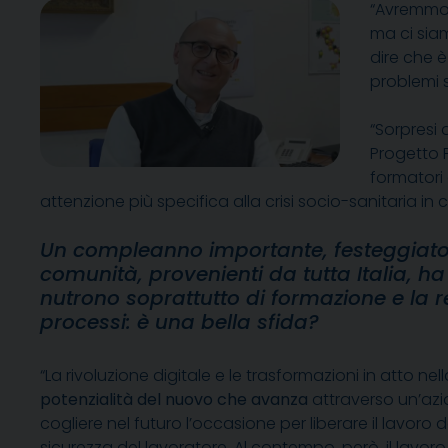
“Avremmo 
ma ci sia
dire che 
problemi s
“Sorpresi 
Progetto P
formatori
attenzione più specifica alla crisi socio-sanitaria in 
Un compleanno importante, festeggiato fo
comunità, provenienti da tutta Italia, 
nutrono soprattutto di formazione e la r
processi: è una bella sfida?
“La rivoluzione digitale e le trasformazioni in atto 
potenzialità del nuovo che avanza
attraverso un’azi
cogliere nel futuro l’occasione per liberare il lavor
sicurezza del lavoratore. Al contempo, però, il lavor