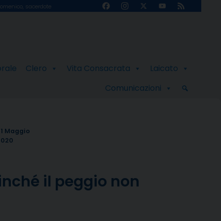
Facebook
Instagram
X
YouTube
Feed
omenico, sacerdote
Channel
orale
Clero
Vita Consacrata
Laicato
Comunicazioni
21 Maggio
2020
inché il peggio non