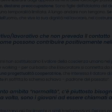
ito, destano preoccupazione
. Sono figlie dell’idolatria de
 una temporalità limitata. A lungo andare non tengono.
Se
uomo, che vive la sua dignità nel lavorare, nel costruire e 
tivo/lavorativo che non preveda il contatto 
, come possono contribuire positivamente nel
tmi non sostituiscano il valore della coscienza umana nel p
orking – per cui basta che il lavoratore si connetta da c
una progettualità cooperatrice,
che interessa il datore di
e in soffitta lo schema schiavo – padrone del passato”.
anto ambita “normalità”, c’è piuttosto bisog
 volta, sono i giovani ad essere chiamati a 
: si attrezzano più facilmente a simili trasformazioni. Del