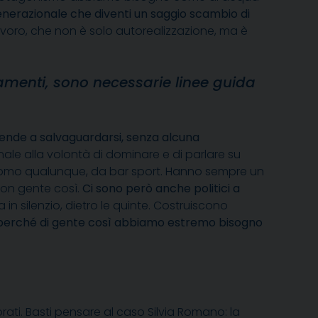
erazionale che diventi un saggio scambio di
lavoro, che non è solo autorealizzazione, ma è
menti, sono necessarie linee guida
tende a salvaguardarsi, senza alcuna
nale alla volontà di dominare e di parlare su
l’uomo qualunque, da bar sport. Hanno sempre un
con gente così.
Ci sono però anche politici a
 silenzio, dietro le quinte. Costruiscono
a perché di gente così abbiamo estremo bisogno
rati. Basti pensare al caso Silvia Romano: la