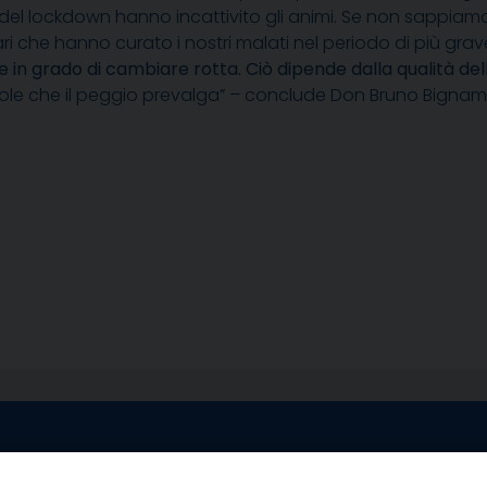
 del lockdown hanno incattivito gli animi. Se non sappiam
itari che hanno curato i nostri malati nel periodo di più gra
in grado di cambiare rotta. Ciò dipende dalla qualità dell
vuole che il peggio prevalga” – conclude Don Bruno Bignami
egale Sorrento
Uffici di Castellammar