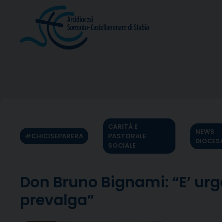
Skip
to
content
CARITÀ E
NEWS
#CHICISEPARERA
PASTORALE
DIOCES
SOCIALE
Don Bruno Bignami: “E’ urg
prevalga”