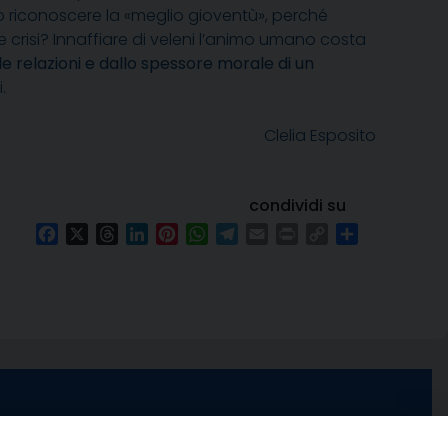
o riconoscere la «meglio gioventù», perché
ve crisi? Innaffiare di veleni l’animo umano costa
e relazioni e dallo spessore morale di un
.
Clelia Esposito
condividi su
Facebook
X
Threads
LinkedIn
Pinterest
WhatsApp
Telegram
Email
Print
Copy
Condividi
Link
e di Stabia
seguici su