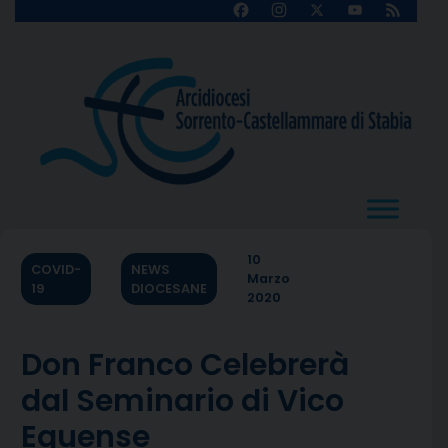
Skip
Facebook
Instagram
X
YouTube
Feed
Channel
to
content
10
COVID-
NEWS
Marzo
19
DIOCESANE
2020
Don Franco Celebrerà
dal Seminario di Vico
Equense