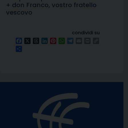
+ don Franco, vostro fratello
vescovo
condividi su
Facebook
X
Threads
LinkedIn
Pinterest
WhatsApp
Telegram
Email
Print
Copy
Link
Condividi