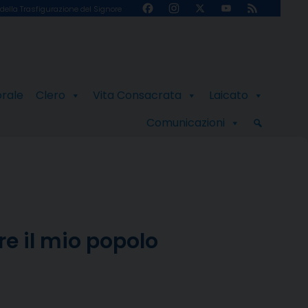
Facebook
Instagram
X
YouTube
Feed
della Trasfigurazione del Signore
Channel
orale
Clero
Vita Consacrata
Laicato
Comunicazioni
re il mio popolo