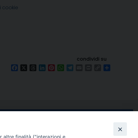
i cookie
condividi su
Facebook
X
Threads
LinkedIn
Pinterest
WhatsApp
Telegram
Email
Print
Copy
Condividi
Link
e di Stabia
seguici su
 Castellammare
altre finalità ("interazioni e