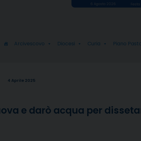
6 Agosto 2026
Festa 
Arcivescovo
Diocesi
Curia
Piano Past
4 Aprile 2025
uova e darò acqua per disseta