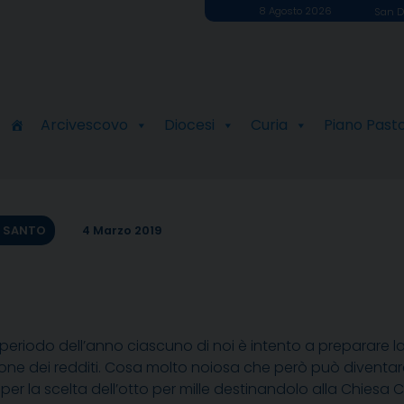
8 Agosto 2026
San D
Arcivescovo
Diocesi
Curia
Piano Past
O SANTO
4 Marzo 2019
 periodo dell’anno ciascuno di noi è intento a preparare 
ione dei redditi. Cosa molto noiosa che però può diven
per la scelta dell’otto per mille destinandolo alla Chiesa 