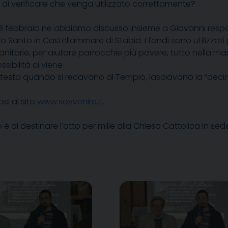
à di verificare che venga utilizzato correttamente?
8 febbraio ne abbiamo discusso insieme a Giovanni respon
ito Santo in Castellammare di Stabia. I fondi sono utilizzati 
nitarie, per aiutare parrocchie più povere, tutto nella m
ssibilità ci viene
i festa quando si recavano al Tempio, lasciavano la “deci
si al sito
www.sovvenire.it
.
o è di destinare l’otto per mille alla Chiesa Cattolica in se