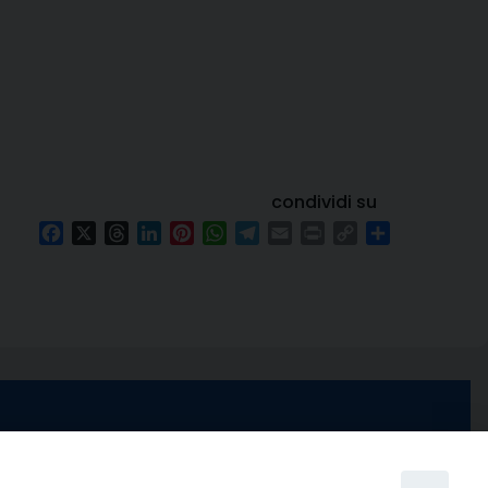
condividi su
Facebook
X
Threads
LinkedIn
Pinterest
WhatsApp
Telegram
Email
Print
Copy
Condividi
Link
e di Stabia
seguici su
 Castellammare
Facebook
Instagram
X
YouTube
Feed