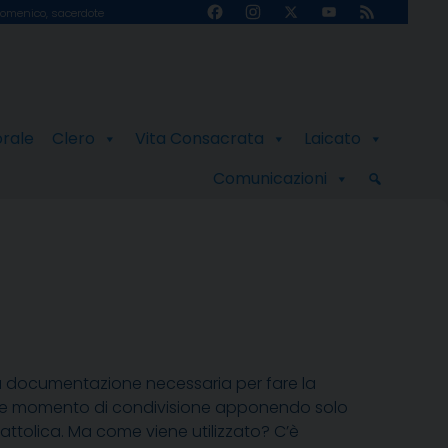
Facebook
Instagram
X
YouTube
Feed
omenico, sacerdote
Channel
orale
Clero
Vita Consacrata
Laicato
Comunicazioni
la documentazione necessaria per fare la
tare momento di condivisione apponendo solo
Cattolica. Ma come viene utilizzato? C’è