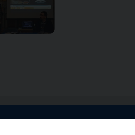
egale Sorrento
Uffici di Castellammar
la Pietà, 44 – 80067
Vico Sant’Anna, 1 – 80053