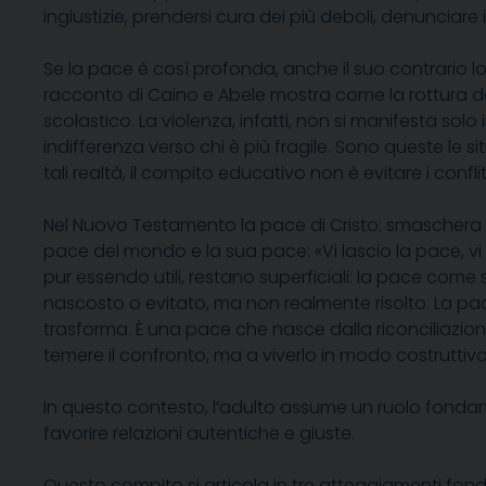
ingiustizie, prendersi cura dei più deboli, denunciare i
Se la pace è così profonda, anche il suo contrario lo
racconto di Caino e Abele mostra come la rottura del
scolastico. La violenza, infatti, non si manifesta solo
indifferenza verso chi è più fragile. Sono queste le 
tali realtà, il compito educativo non è evitare i confli
Nel Nuovo Testamento la pace di Cristo: smaschera l
pace del mondo e la sua pace: «Vi lascio la pace, vi 
pur essendo utili, restano superficiali: la pace com
nascosto o evitato, ma non realmente risolto. La pace 
trasforma. È una pace che nasce dalla riconciliazione
temere il confronto, ma a viverlo in modo costruttivo
In questo contesto, l’adulto assume un ruolo fonda
favorire relazioni autentiche e giuste.
Questo compito si articola in tre atteggiamenti fon