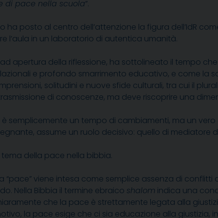
 di pace nella scuola
”.
to ha posto al centro dell’attenzione la figura dell’IdR c
e l’aula in un laboratorio di autentica umanità.
e, ad apertura della riflessione, ha sottolineato il tempo ch
relazionali e profondo smarrimento educativo, e come la s
ensioni, solitudini e nuove sfide culturali, tra cui il plural
a trasmissione di conoscenze, ma deve riscoprire una dim
n è semplicemente un tempo di cambiamenti, ma un vero 
’insegnante, assume un ruolo decisivo: quello di mediatore d
 tema della pace nella bibbia.
 “pace” viene intesa come semplice assenza di conflitti o 
o. Nella Bibbia il termine ebraico
shalom
indica una condi
tra chiaramente che la pace è strettamente legata alla giust
tivo, la pace esige che ci sia educazione alla giustizia, in