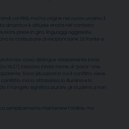
andi conflitti, ma ha origine nel cuore umano. Il
uesta dinamica è attuale anche nel contesto
usioni, prese in giro, linguaggi aggressivi,
no la costruzione di relazioni sane. Di fronte a
 profonda. Gesù distingue chiaramente tra la
v 14,27). Esistono infatti forme di “pace” che,
rente. Sono situazioni in cui il conflitto viene
nflitto, ma lo attraversa, lo illumina e lo
o il Vangelo significa aiutare gli studenti a non
fica semplicemente mantenere l’ordine, ma