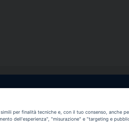
egale Sorrento
Uffici di Castellammar
la Pietà, 44 – 80067
Vico Sant’Anna, 1 – 80053
di Stabia (NA)
imili per finalità tecniche e, con il tuo consenso, anche per 
tel. 0818714501
amento dell'esperienza", "misurazione" e "targeting e pubbli
tura Uffici:
Giorni ed Orari Apertura U
12:30
Lunedì e Mercoledì ore 09:0