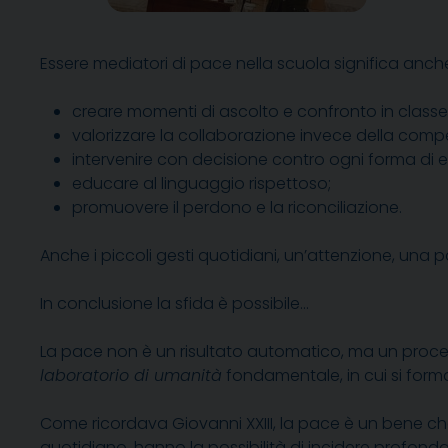
Essere mediatori di pace nella scuola significa anc
creare momenti di ascolto e confronto in classe
valorizzare la collaborazione invece della compe
intervenire con decisione contro ogni forma di e
educare al linguaggio rispettoso;
promuovere il perdono e la riconciliazione.
Anche i piccoli gesti quotidiani, un’attenzione, una p
In conclusione la sfida è possibile…
La pace non è un risultato automatico, ma un proce
laboratorio di umanità
fondamentale, in cui si form
Come ricordava Giovanni XXIII, la pace è un bene che
quotidiano, hanno la possibilità di incidere profonda