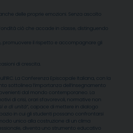
a anche delle proprie emozioni. Senza ascolto
ofondità ciò che accade in classe, distinguendo
go, promuovere il rispetto e accompagnare gli
asioni di crescita.
sull’IRC. La Conferenza Episcopale Italiana, con la
umento sottolinea l’importanza dell’insegnamento
e provenienti dal mondo contemporaneo. La
ivi di crisi, orari sfavorevoli, normative non
i e di unità
”, capace di mettere in dialogo
spazio in cui gli studenti possano confrontarsi
 in modo unico alla costruzione di un clima
fessionale, diventa uno strumento educativo