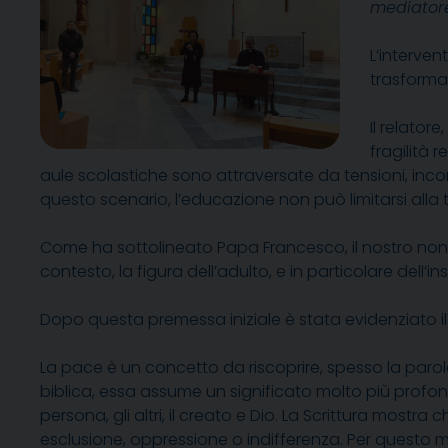
mediatore
L’interven
trasformar
Il relator
fragilità 
aule scolastiche sono attraversate da tensioni, incompr
questo scenario, l’educazione non può limitarsi all
Come ha sottolineato Papa Francesco, il nostro no
contesto, la figura dell’adulto, e in particolare dell
Dopo questa premessa iniziale è stata evidenziato il
La pace è un concetto da riscoprire, spesso la parola
biblica, essa assume un significato molto più profond
persona, gli altri, il creato e Dio. La Scrittura mos
esclusione, oppressione o indifferenza. Per questo mo