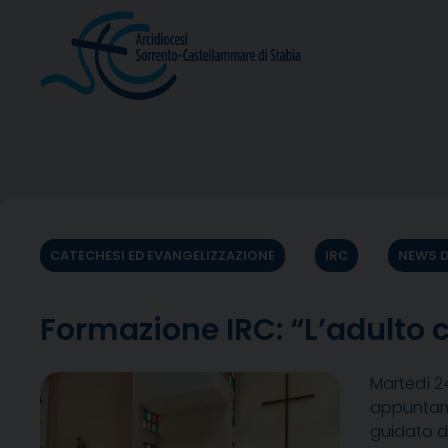
Skip
to
content
CATECHESI ED EVANGELIZZAZIONE
IRC
NEWS 
Formazione IRC: “L’adulto
Martedì 24
appuntame
guidato da