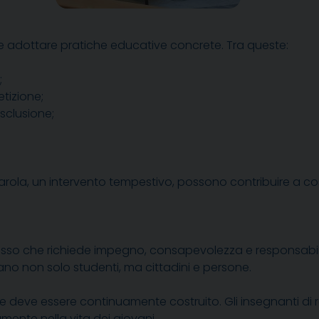
he adottare pratiche educative concrete. Tra queste:
;
tizione;
sclusione;
arola, un intervento tempestivo, possono contribuire a costr
sso che richiede impegno, consapevolezza e responsabilit
ano non solo studenti, ma cittadini e persone.
 deve essere continuamente costruito. Gli insegnanti di rel
mente nella vita dei giovani.