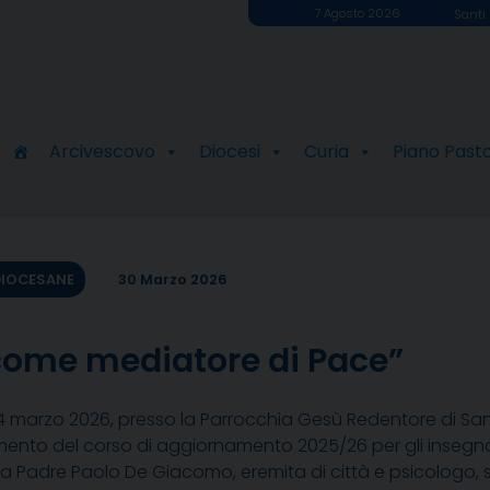
7 Agosto 2026
Santi 
Arcivescovo
Diocesi
Curia
Piano Past
DIOCESANE
30 Marzo 2026
 come mediatore di Pace”
 marzo 2026, presso la Parrocchia Gesù Redentore di Sant’A
nto del corso di aggiornamento 2025/26 per gli insegnanti 
 Padre Paolo De Giacomo, eremita di città e psicologo, si