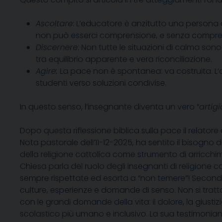
Ascoltare
: L’educatore è anzitutto una persona c
non può esserci comprensione, e senza compre
Discernere
: Non tutte le situazioni di calma so
tra equilibrio apparente e vera riconciliazione.
Agire:
La pace non è spontanea: va costruita. L’a
studenti verso soluzioni condivise.
In questo senso, l’insegnante diventa un vero “
artig
Dopo questa riflessione biblica sulla pace il relatore 
Nota pastorale dell’11-12-2025, ha sentito il bisogno 
della religione cattolica come strumento di arricch
Chiesa parla del ruolo degli insegnanti di religione c
sempre rispettate ed esorta a “non temere”! Secondo
culture, esperienze e domande di senso. Non si tratta 
con le grandi domande della vita: il dolore, la giustizi
scolastico più umano e inclusivo. La sua testimonia