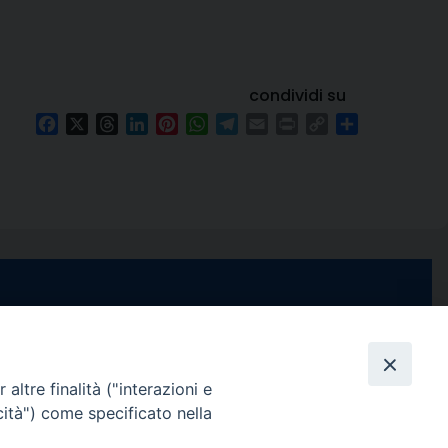
condividi su
Facebook
X
Threads
LinkedIn
Pinterest
WhatsApp
Telegram
Email
Print
Copy
Condividi
Link
e di Stabia
seguici su
 Castellammare
Facebook
Instagram
X
YouTube
Feed
Channel
altre finalità ("interazioni e
cità") come specificato nella
ffici:
0 – 13:00