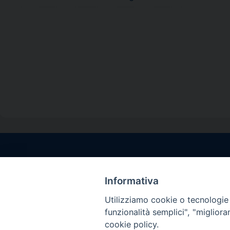
Contatti sede l
Via Santa Maria del
Informativa
Sorrento (NA)
Utilizziamo cookie o tecnologie s
tel. 0818781244
funzionalità semplici", "miglior
Giorni ed Orari Aper
cookie policy.
Venerdì ore 09:30 – 