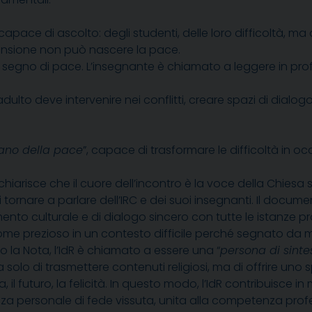
apace di ascolto: degli studenti, delle loro difficoltà, m
nsione non può nascere la pace.
no segno di pace. L’insegnante è chiamato a leggere in pr
dulto deve intervenire nei conflitti, creare spazi di dialo
iano della pace
”, capace di trasformare le difficoltà in occ
chiarisce che il cuore dell’incontro è la voce della Chiesa 
di tornare a parlare dell’IRC e dei suoi insegnanti. Il doc
imento culturale e di dialogo sincero con tutte le istanz
ome prezioso in un contesto difficile perché segnato da mot
 la Nota, l’IdR è chiamato a essere una “
persona di sintes
solo di trasmettere contenuti religiosi, ma di offrire uno 
a, il futuro, la felicità. In questo modo, l’IdR contribuisce
nza personale di fede vissuta, unita alla competenza pro