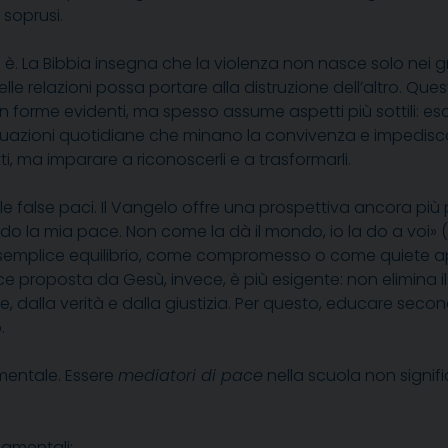
 soprusi.
 è. La Bibbia insegna che la violenza non nasce solo nei gr
le relazioni possa portare alla distruzione dell’altro. Q
 in forme evidenti, ma spesso assume aspetti più sottili: escl
situazioni quotidiane che minano la convivenza e impedisco
tti, ma imparare a riconoscerli e a trasformarli.
e false paci. Il Vangelo offre una prospettiva ancora più
do la mia pace. Non come la dà il mondo, io la do a voi» (G
e semplice equilibrio, come compromesso o come quiete appa
proposta da Gesù, invece, è più esigente: non elimina il co
, dalla verità e dalla giustizia. Per questo, educare second
.
mentale. Essere
mediatori di pace
nella scuola non signi
damentali: