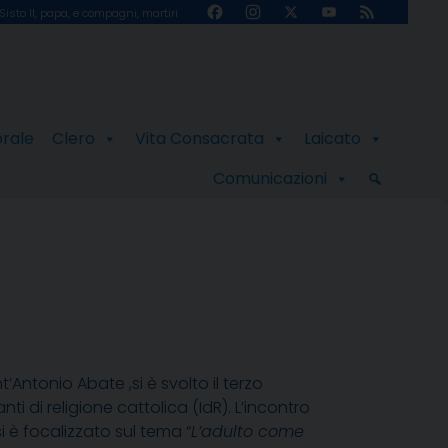
Facebook
Instagram
X
YouTube
Feed
Sisto II, papa, e compagni, martiri
Channel
orale
Clero
Vita Consacrata
Laicato
Comunicazioni
ntonio Abate ,si è svolto il terzo
di religione cattolica (IdR). L’incontro
 è focalizzato sul tema “
L’adulto come