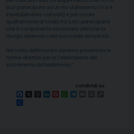
per crescere nella consapevolezza che non si
può partecipare ad un rito dall’esterno (vi si è
inevitabilmente coinvolti) e per curare
quell’armonia di fondo fra tutti i partecipanti
che è componente necessaria affinchè la
Liturgia risplenda nella sua nobile semplicità.
Nel corso dell’incontro saranno presentate le
norme direttive per la Celebrazione del
sacramento del Matrimonio.”
condividi su
Facebook
X
Threads
LinkedIn
Pinterest
WhatsApp
Telegram
Email
Print
Copy
Link
Condividi