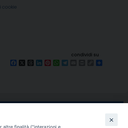
i cookie
condividi su
Facebook
X
Threads
LinkedIn
Pinterest
WhatsApp
Telegram
Email
Print
Copy
Condividi
Link
e di Stabia
seguici su
 Castellammare
altre finalità ("interazioni e