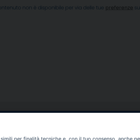
ntenuto non è disponibile per via delle tue
preferenze
su
egale Sorrento
Uffici di Castellammar
la Pietà, 44 – 80067
Vico Sant’Anna, 1 – 80053
imili per finalità tecniche e, con il tuo consenso, anche per 