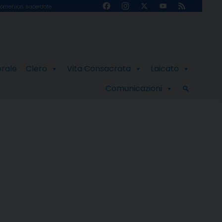
Facebook
Instagram
X
YouTube
Feed
omenico, sacerdote
Channel
orale
Clero
Vita Consacrata
Laicato
Comunicazioni