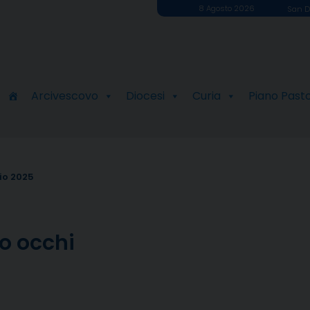
8 Agosto 2026
San D
Arcivescovo
Diocesi
Curia
Piano Past
io 2025
ro occhi