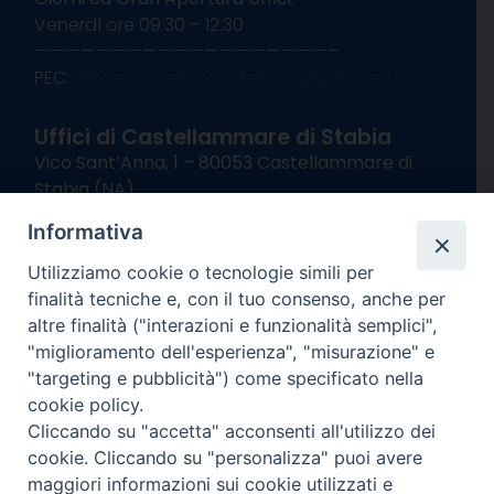
Venerdì ore 09:30 – 12:30
———————————————————–
PEC:
diocesisorrentocastellammare@pec.it
Uffici di Castellammare di Stabia
Vico Sant’Anna, 1 – 80053 Castellammare di
Stabia (NA)
tel. 0818714501
Informativa
Giorni ed Orari Apertura Uffici:
Lunedì e Mercoledì ore 09:00 – 13:00
Utilizziamo cookie o tecnologie simili per
Uffici Matrimoni:
finalità tecniche e, con il tuo consenso, anche per
Lunedì e Mercoledì ore 09:30 – 12:30
altre finalità ("interazioni e funzionalità semplici",
"miglioramento dell'esperienza", "misurazione" e
seguici su
"targeting e pubblicità") come specificato nella
cookie policy.
Facebook
Instagram
X
YouTube
Feed
Cliccando su "accetta" acconsenti all'utilizzo dei
Channel
cookie. Cliccando su "personalizza" puoi avere
Informativa Privacy
maggiori informazioni sui cookie utilizzati e