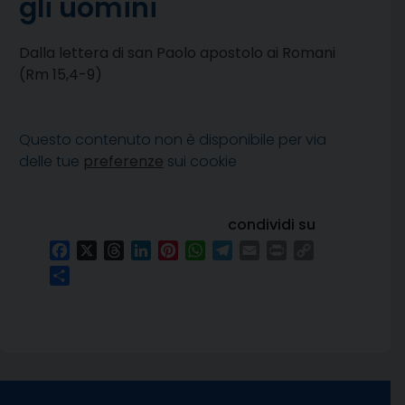
gli uomini
Dalla lettera di san Paolo apostolo ai Romani
(Rm 15,4-9)
Questo contenuto non è disponibile per via
delle tue
preferenze
sui cookie
condividi su
Facebook
X
Threads
LinkedIn
Pinterest
WhatsApp
Telegram
Email
Print
Copy
Link
Condividi