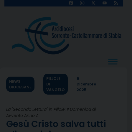
Skip
Facebook
Instagram
X
YouTube
Feed
Channel
to
content
PILLOLE
5
NEWS
DI
Dicembre
DIOCESANE
VANGELO
2025
La "Seconda Lettura" in Pillole: II Domenica di
Avvento Anno A
Gesù Cristo salva tutti