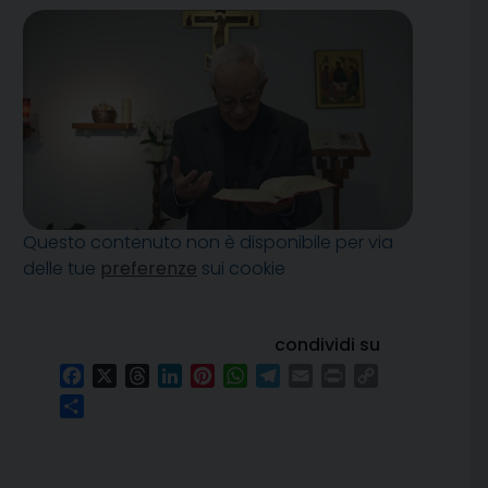
Questo contenuto non è disponibile per via
delle tue
preferenze
sui cookie
condividi su
Facebook
X
Threads
LinkedIn
Pinterest
WhatsApp
Telegram
Email
Print
Copy
Link
Condividi