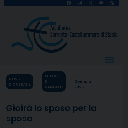
Skip
Facebook
Instagram
X
YouTube
Feed
Channel
to
content
PILLOLE
17
NEWS
DI
Gennaio
DIOCESANE
VANGELO
2025
Gioirà lo sposo per la
sposa