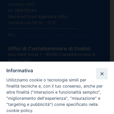
Sorrento (NA)
tel. 0818781244
Giorni ed Orari Apertura Uffici:
Venerdì ore 09:30 – 12:30
———————————————————–
PEC:
diocesisorrentocastellammare@pec.it
Uffici di Castellammare di Stabia
Vico Sant’Anna, 1 – 80053 Castellammare di
Stabia (NA)
tel. 0818714501
Informativa
Giorni ed Orari Apertura Uffici:
Lunedì e Mercoledì ore 09:00 – 13:00
Utilizziamo cookie o tecnologie simili per
Uffici Matrimoni:
finalità tecniche e, con il tuo consenso, anche per
Lunedì e Mercoledì ore 09:30 – 12:30
altre finalità ("interazioni e funzionalità semplici",
"miglioramento dell'esperienza", "misurazione" e
seguici su
"targeting e pubblicità") come specificato nella
cookie policy.
Facebook
Instagram
X
YouTube
Feed